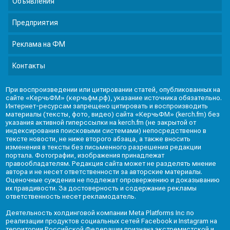
Объявления
Предприятия
Реклама на ФМ
Контакты
При воспроизведении или цитировании статей, опубликованных на
сайте «КерчьФМ» (керчьфм.рф), указание источника обязательно.
Интернет-ресурсам запрещено цитировать и воспроизводить
материалы (тексты, фото, видео) сайта «КерчьФМ» (kerch.fm) без
указания активной гиперссылки на kerch.fm (не закрытой от
индексирования поисковыми системами) непосредственно в
тексте новости, не ниже второго абзаца, а также вносить
изменения в тексты без письменного разрешения редакции
портала. Фотографии, изображения принадлежат
правообладателям. Редакция сайта может не разделять мнение
автора и не несет ответственности за авторские материалы.
Оценочные суждения не подлежат опровержению и доказыванию
их правдивости. За достоверность и содержание рекламы
ответственность несет рекламодатель.
Деятельность холдинговой компании Meta Platforms Inc по
реализации продуктов социальных сетей Facebook и Instagram на
территории Российской Федерации признана экстремистской и