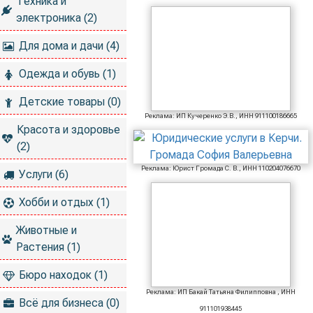
Техника и
электроника (2)
Для дома и дачи (4)
Одежда и обувь (1)
Детские товары (0)
Реклама: ИП Кучеренко Э.В., ИНН 911100186665
Красота и здоровье
(2)
Реклама: Юрист Громада С. В., ИНН 110204076670
Услуги (6)
Хобби и отдых (1)
Животные и
Растения (1)
Бюро находок (1)
Реклама: ИП Бакай Татьяна Филипповна , ИНН
Всё для бизнеса (0)
911101938445