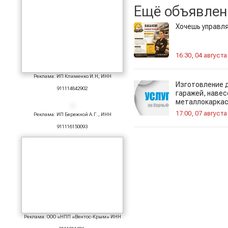
Ещё объявлен
Хочешь управля
16:30, 04 августа
Реклама: ИП Клименко И.Н, ИНН
Изготовление д
911114842902
гаражей, навес
металлокарка
17:00, 07 августа
Реклама: ИП Бережной А.Г., ИНН
911116150093
Реклама: ООО «НПП «Вентос-Крым» ИНН