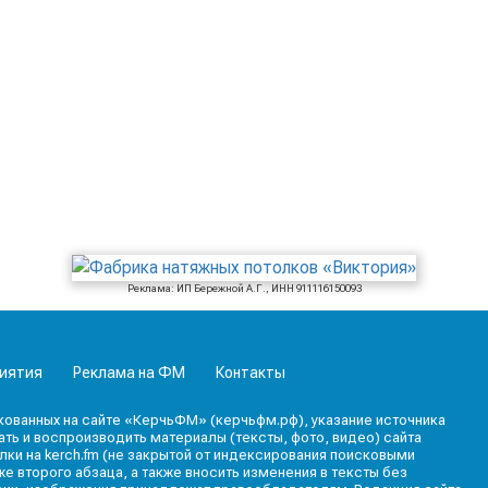
Реклама: ИП Бережной А.Г., ИНН 911116150093
иятия
Реклама на ФМ
Контакты
кованных на сайте «КерчьФМ» (керчьфм.рф), указание источника
ь и воспроизводить материалы (тексты, фото, видео) сайта
лки на kerch.fm (не закрытой от индексирования поисковыми
е второго абзаца, а также вносить изменения в тексты без