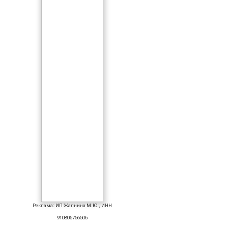
Реклама: ИП Жалнина М.Ю., ИНН
910805756506