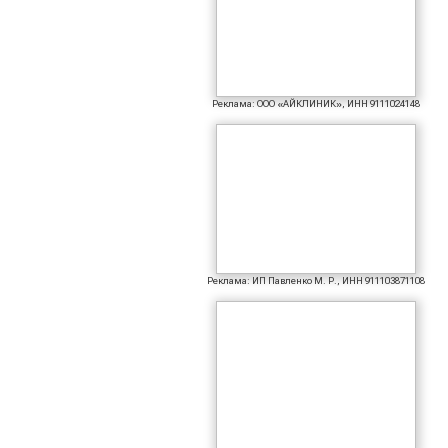
Реклама: ООО «АЙКЛИНИК», ИНН 9111024148
Реклама: ИП Павленко М. Р., ИНН 911103871108