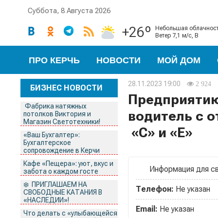
Суббота, 8 Августа 2026
+26º
небольшая облачнос
ветер 7,1 м/с, В
ПРО КЕРЧЬ
НОВОСТИ
МОЙ ДОМ
28.11.2023 19:00
2 924
БИЗНЕС НОВОСТИ
Предприятию
Фабрика натяжных
водитель с 
потолков Виктория и
Магазин Светотехники!
«C» и «E»
«Ваш Бухгалтер»:
Бухгалтерское
сопровождение в Керчи
Кафе «Пещера»: уют, вкус и
Информация для с
забота о каждом госте
❄️ ПРИГЛАШАЕМ НА
Телефон:
Не указан
СВОБОДНЫЕ КАТАНИЯ В
«НАСЛЕДИИ»!
Email:
Не указан
Что делать с «улыбающейся