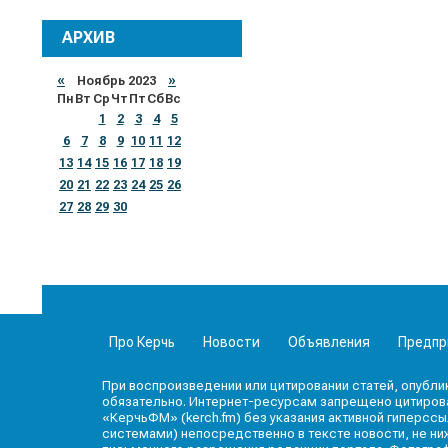
АРХИВ
«
Ноябрь 2023
»
Пн
Вт
Ср
Чт
Пт
Сб
Вс
1
2
3
4
5
6
7
8
9
10
11
12
13
14
15
16
17
18
19
20
21
22
23
24
25
26
27
28
29
30
Про Керчь
Новости
Объявления
Предпр
При воспроизведении или цитировании статей, опубли
обязательно. Интернет-ресурсам запрещено цитироват
«КерчьФМ» (kerch.fm) без указания активной гиперссы
системами) непосредственно в тексте новости, не ниж