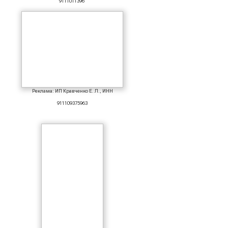
9111011396
Реклама: ИП Кравченко Е. Л., ИНН
911109375963