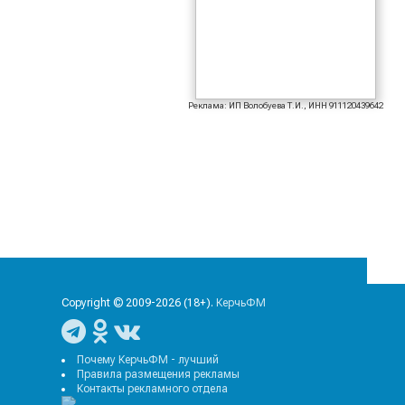
Реклама: ИП Волобуева Т.И., ИНН 911120439642
Copyright © 2009-2026 (18+).
КерчьФМ
Почему КерчьФМ - лучший
Правила размещения рекламы
Контакты рекламного отдела