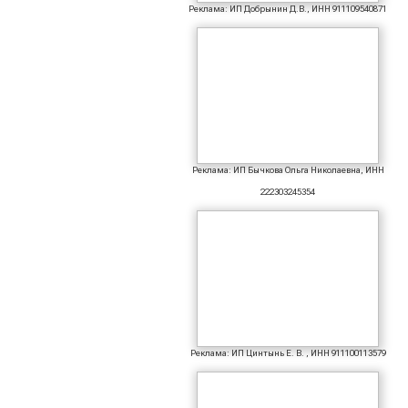
Реклама: ИП Добрынин Д.В., ИНН 911109540871
Реклама: ИП Бычкова Ольга Николаевна, ИНН
222303245354
Реклама: ИП Цинтынь Е. В. , ИНН 911100113579