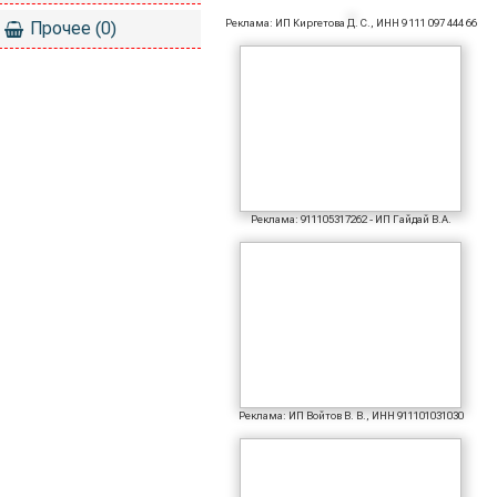
Реклама: ИП Киргетова Д. С., ИНН 9 111 097 444 66
Прочее (0)
Реклама: 911105317262 - ИП Гайдай В.А.
Реклама: ИП Войтов В. В., ИНН 911101031030