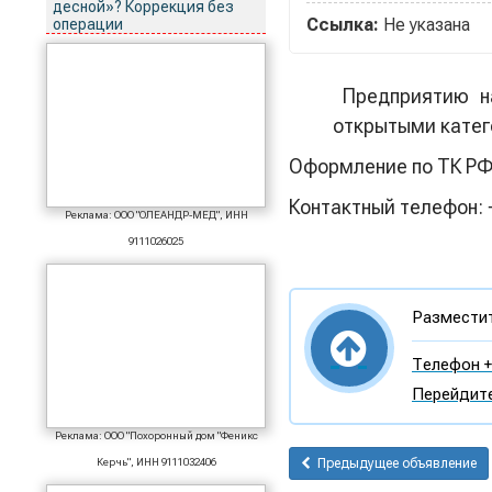
десной»? Коррекция без
Ссылка:
Не указана
операции
Предприятию на
открытыми катег
Оформление по ТК РФ,
Контактный телефон: +
Реклама: ООО "ОЛЕАНДР-МЕД", ИНН
9111026025
Разместит
Телефон + 
Перейдите
Реклама: ООО "Похоронный дом "Феникс
Керчь", ИНН 9111032406
Предыдущее объявление