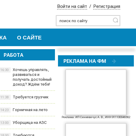
Войти на сайт
/
Регистрация
Найти
КА
О САЙТЕ
РАБОТА
РЕКЛАМА НА ФМ
Хочешь управлять,
16:30
развиваться и
получать достойный
доход? Ждём тебя!
Требуется грузчик
11:38
Горничная на лето
14:23
Реклама: ИП Синкявичус А. В., ИНН 911100046562
Уборщица на АЗС
13:00
Требуются
18:00