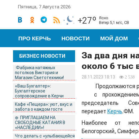
Пятница, 7 Августа 2026
+27º
ясно
ветер 5,1 м/с, СВ
ПРО КЕРЧЬ
НОВОСТИ
МОЙ ДОМ
За два дня н
БИЗНЕС НОВОСТИ
около 6 тыс
Фабрика натяжных
потолков Виктория и
28.11.2023 18:13
2 538
Магазин Светотехники!
Продолжаются ра
«Ваш Бухгалтер»:
Бухгалтерское
с прохождение
сопровождение в Керчи
председатель С
Кафе «Пещера»: уют, вкус и
забота о каждом госте
передает
Керчь
.ФМ.
❄️ ПРИГЛАШАЕМ НА
Наиболее от непо
СВОБОДНЫЕ КАТАНИЯ В
«НАСЛЕДИИ»!
Белогорский, Симфер
Что делать с «улыбающейся