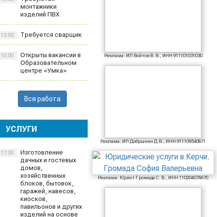
монтажники
изделий ПВХ
Требуется сварщик
13:00
Открыты вакансии в
10:00
Реклама: ИП Войтов В. В., ИНН 911101031030
Образовательном
центре «Умка»
Вся работа
УСЛУГИ
Реклама: ИП Добрынин Д.В., ИНН 911109540871
Изготовление
17:00
дачных и гостевых
домов,
хозяйственных
Реклама: Юрист Громада С. В., ИНН 110204076670
блоков, бытовок,
гаражей, навесов,
киосков,
павильонов и других
изделий на основе