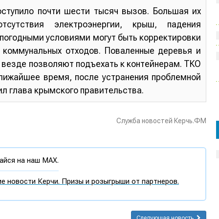
оступило почти шести тысяч вызов. Большая их
тсутствия электроэнергии, крыш, падения
с погодными условиями могут быть корректировки
 коммунальных отходов. Поваленные деревья и
 везде позволяют подъехать к контейнерам. ТКО
ближайшее время, после устранения проблемной
ил глава крымского правительства.
Служба новостей Керчь.ФМ
йся на наш MAX.
е новости Керчи. Призы и розыгрыши от партнеров.
Следующая новость