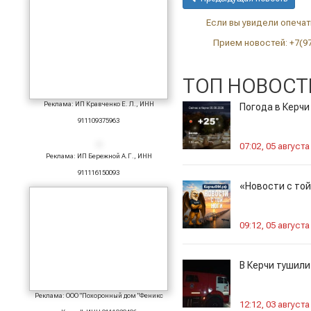
Если вы увидели опечатк
Прием новостей: +7(9
ТОП НОВОСТ
Реклама: ИП Кравченко Е. Л., ИНН
Погода в Керчи
911109375963
07:02, 05 августа
Реклама: ИП Бережной А.Г., ИНН
911116150093
«Новости с то
09:12, 05 августа
В Керчи тушили
Реклама: ООО "Похоронный дом "Феникс
12:12, 03 августа