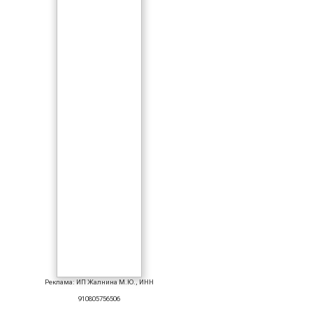
Реклама: ИП Жалнина М.Ю., ИНН
910805756506