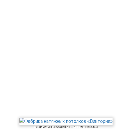
Реклама: ИП Бережной А.Г., ИНН 911116150093