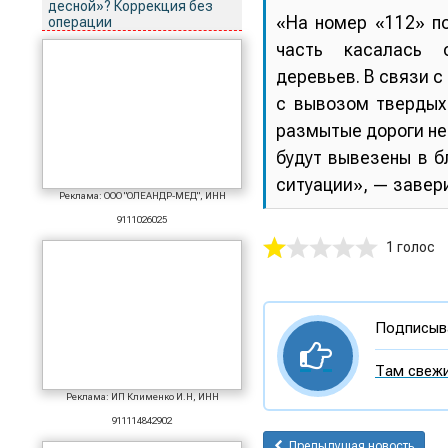
десной»? Коррекция без
«На номер «112» п
операции
часть касалась о
деревьев. В связи 
с вывозом твердых
размытые дороги не
будут вывезены в 
ситуации», — завер
Реклама: ООО "ОЛЕАНДР-МЕД", ИНН
9111026025
1 голос
Подписыва
Там свежи
Реклама: ИП Клименко И.Н, ИНН
911114842902
Предыдущая новость