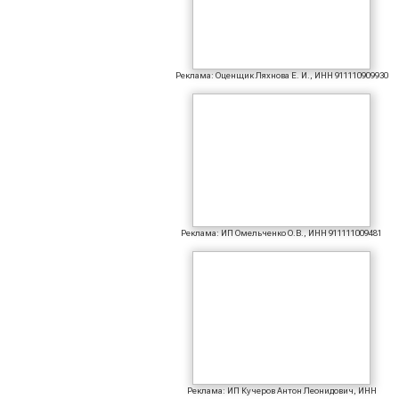
Реклама: Оценщик Ляхнова Е. И., ИНН 911110909930
Реклама: ИП Омельченко О.В., ИНН 911111009481
Реклама: ИП Кучеров Антон Леонидович, ИНН