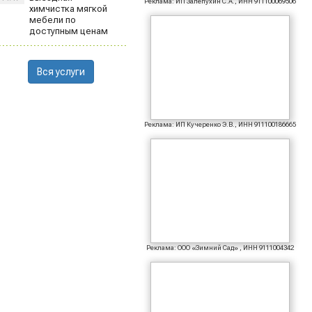
Реклама: ИП Залепухин С.А., ИНН 911100069506
химчистка мягкой
мебели по
доступным ценам
Вся услуги
Реклама: ИП Кучеренко Э.В., ИНН 911100186665
Реклама: ООО «Зимний Сад» , ИНН 9111004342