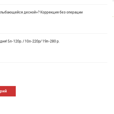
«улыбающейся десной»? Коррекция без операции
ня! 5л-120р. / 10л-220р/ 19л-280 р.
арий