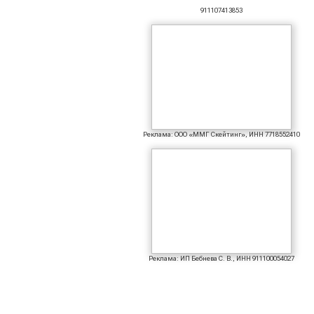
911107413853
Реклама: ООО «ММГ Скейтинг», ИНН 7718552410
Реклама: ИП Бебнева С. В., ИНН 911100054027