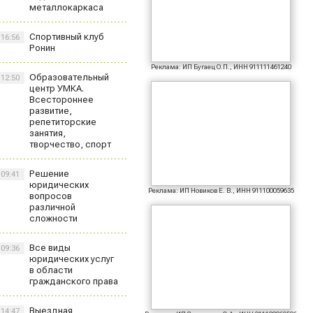
металлокаркаса
Спортивный клуб
16:56
Ронин
Реклама: ИП Бугаец О.П., ИНН 911111461240
Образовательный
12:50
центр УМКА.
Всестороннее
развитие,
репетиторские
занятия,
творчество, спорт
Решение
09:41
юридических
Реклама: ИП Новиков Е. В., ИНН 911100059635
вопросов
различной
сложности
Все виды
09:36
юридических услуг
в области
гражданского права
Выездная
14:47