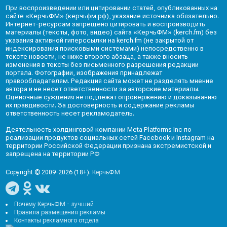
При воспроизведении или цитировании статей, опубликованных на
сайте «КерчьФМ» (керчьфм.рф), указание источника обязательно.
Интернет-ресурсам запрещено цитировать и воспроизводить
материалы (тексты, фото, видео) сайта «КерчьФМ» (kerch.fm) без
указания активной гиперссылки на kerch.fm (не закрытой от
индексирования поисковыми системами) непосредственно в
тексте новости, не ниже второго абзаца, а также вносить
изменения в тексты без письменного разрешения редакции
портала. Фотографии, изображения принадлежат
правообладателям. Редакция сайта может не разделять мнение
автора и не несет ответственности за авторские материалы.
Оценочные суждения не подлежат опровержению и доказыванию
их правдивости. За достоверность и содержание рекламы
ответственность несет рекламодатель.
Деятельность холдинговой компании Meta Platforms Inc по
реализации продуктов социальных сетей Facebook и Instagram на
территории Российской Федерации признана экстремистской и
запрещена на территории РФ
Copyright © 2009-2026 (18+).
КерчьФМ
Почему КерчьФМ - лучший
Правила размещения рекламы
Контакты рекламного отдела