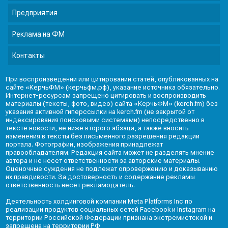
Предприятия
Реклама на ФМ
Контакты
При воспроизведении или цитировании статей, опубликованных на
сайте «КерчьФМ» (керчьфм.рф), указание источника обязательно.
Интернет-ресурсам запрещено цитировать и воспроизводить
материалы (тексты, фото, видео) сайта «КерчьФМ» (kerch.fm) без
указания активной гиперссылки на kerch.fm (не закрытой от
индексирования поисковыми системами) непосредственно в
тексте новости, не ниже второго абзаца, а также вносить
изменения в тексты без письменного разрешения редакции
портала. Фотографии, изображения принадлежат
правообладателям. Редакция сайта может не разделять мнение
автора и не несет ответственности за авторские материалы.
Оценочные суждения не подлежат опровержению и доказыванию
их правдивости. За достоверность и содержание рекламы
ответственность несет рекламодатель.
Деятельность холдинговой компании Meta Platforms Inc по
реализации продуктов социальных сетей Facebook и Instagram на
территории Российской Федерации признана экстремистской и
запрещена на территории РФ