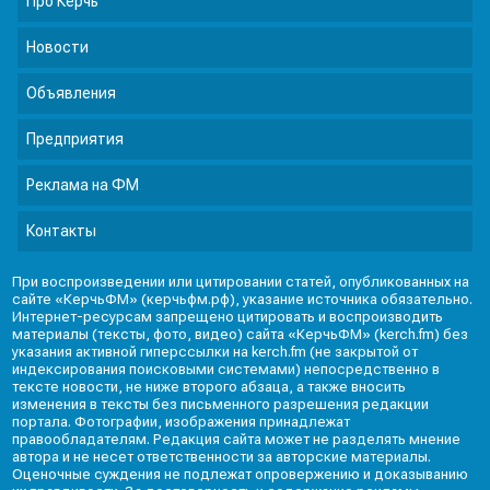
Про Керчь
Новости
Объявления
Предприятия
Реклама на ФМ
Контакты
При воспроизведении или цитировании статей, опубликованных на
сайте «КерчьФМ» (керчьфм.рф), указание источника обязательно.
Интернет-ресурсам запрещено цитировать и воспроизводить
материалы (тексты, фото, видео) сайта «КерчьФМ» (kerch.fm) без
указания активной гиперссылки на kerch.fm (не закрытой от
индексирования поисковыми системами) непосредственно в
тексте новости, не ниже второго абзаца, а также вносить
изменения в тексты без письменного разрешения редакции
портала. Фотографии, изображения принадлежат
правообладателям. Редакция сайта может не разделять мнение
автора и не несет ответственности за авторские материалы.
Оценочные суждения не подлежат опровержению и доказыванию