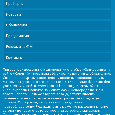
Про Керчь
Новости
Объявления
Предприятия
Реклама на ФМ
Контакты
При воспроизведении или цитировании статей, опубликованных на
сайте «КерчьФМ» (керчьфм.рф), указание источника обязательно.
Интернет-ресурсам запрещено цитировать и воспроизводить
материалы (тексты, фото, видео) сайта «КерчьФМ» (kerch.fm) без
указания активной гиперссылки на kerch.fm (не закрытой от
индексирования поисковыми системами) непосредственно в
тексте новости, не ниже второго абзаца, а также вносить
изменения в тексты без письменного разрешения редакции
портала. Фотографии, изображения принадлежат
правообладателям. Редакция сайта может не разделять мнение
автора и не несет ответственности за авторские материалы.
Оценочные суждения не подлежат опровержению и доказыванию