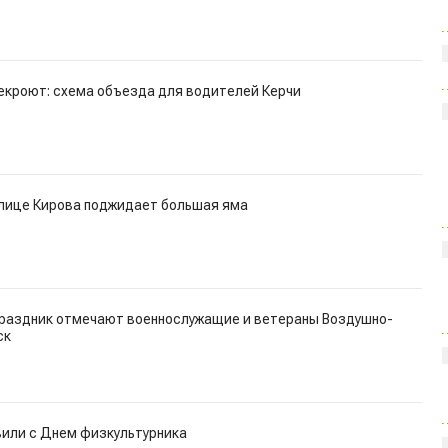
екроют: схема объезда для водителей Керчи
улице Кирова поджидает большая яма
праздник отмечают военнослужащие и ветераны Воздушно-
ск
вили с Днем физкультурника