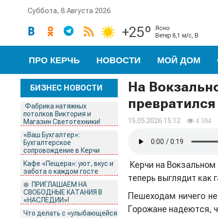
Суббота, 8 Августа 2026
+25º
ясно
ветер 8,1 м/с, В
ПРО КЕРЧЬ
НОВОСТИ
МОЙ ДОМ
На Вокзальн
БИЗНЕС НОВОСТИ
превратился 
Фабрика натяжных
потолков Виктория и
15.05.2026 15:12
4 594
Магазин Светотехники!
«Ваш Бухгалтер»:
Бухгалтерское
сопровождение в Керчи
Кафе «Пещера»: уют, вкус и
Керчи на Вокзальном ш
забота о каждом госте
теперь выглядит как г
❄️ ПРИГЛАШАЕМ НА
СВОБОДНЫЕ КАТАНИЯ В
Пешеходам ничего не 
«НАСЛЕДИИ»!
Горожане надеются, ч
Что делать с «улыбающейся