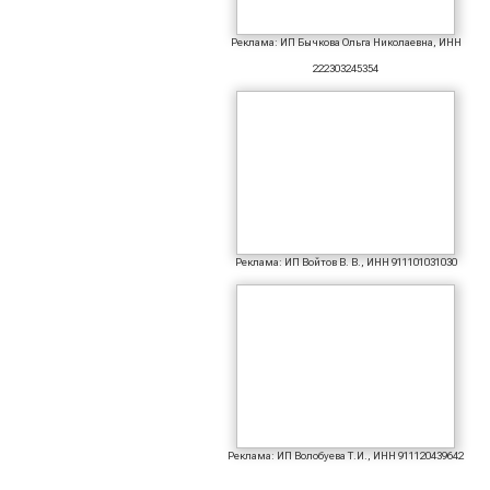
Реклама: ИП Бычкова Ольга Николаевна, ИНН
222303245354
Реклама: ИП Войтов В. В., ИНН 911101031030
Реклама: ИП Волобуева Т.И., ИНН 911120439642