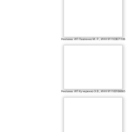
Реклама: ИП Павленко М. Р., ИНН 911103871108
Реклама: ИП Кучеренко Э.В., ИНН 911100186665