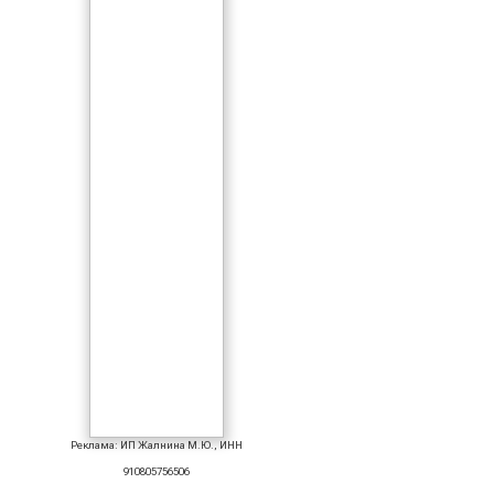
Реклама: ИП Жалнина М.Ю., ИНН
910805756506