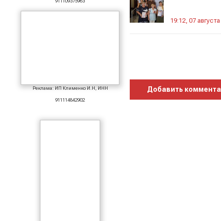
911109375963
19:12, 07 августа
Реклама: ИП Клименко И.Н, ИНН
Добавить коммент
911114842902