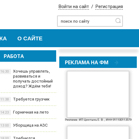
Войти на сайт
/
Регистрация
Найти
КА
О САЙТЕ
РАБОТА
РЕКЛАМА НА ФМ
Хочешь управлять,
16:30
развиваться и
получать достойный
доход? Ждём тебя!
Требуется грузчик
11:38
Горничная на лето
14:23
Реклама: ИП Цинтынь Е. В. , ИНН 911100113579
Уборщица на АЗС
13:00
Требуются
18:00