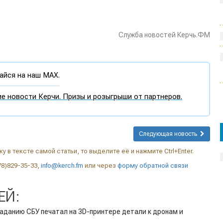
Служба новостей Керчь.ФМ
йся на наш MAX.
е новости Керчи. Призы и розыгрыши от партнеров.
Следующая новость
у в тексте самой статьи, то выделите её и нажмите Ctrl+Enter.
78)829-35-33,
info@kerch.fm
или через
форму обратной связи
ЕЙ:
аданию СБУ печатал на 3D-принтере детали к дронам и