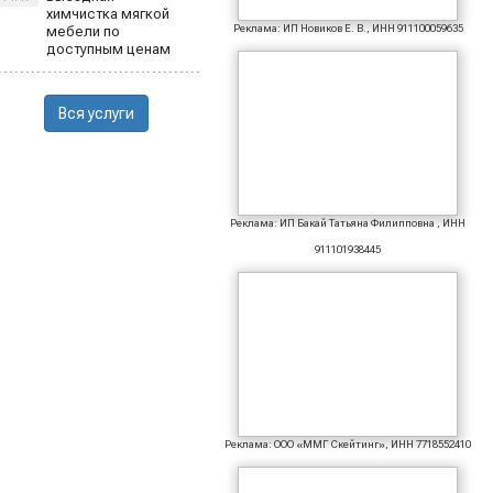
химчистка мягкой
Реклама: ИП Новиков Е. В., ИНН 911100059635
мебели по
доступным ценам
Вся услуги
Реклама: ИП Бакай Татьяна Филипповна , ИНН
911101938445
Реклама: ООО «ММГ Скейтинг», ИНН 7718552410