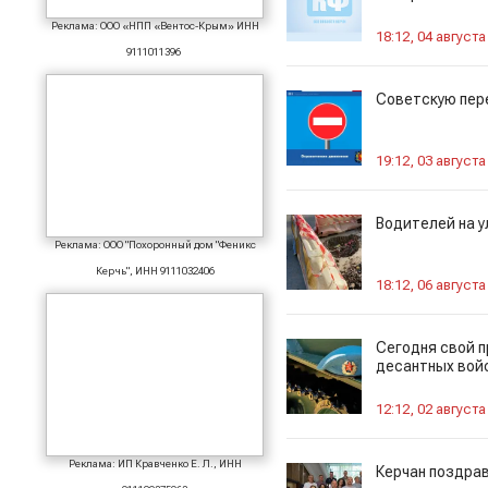
Реклама: ООО «НПП «Вентос-Крым» ИНН
18:12, 04 августа
9111011396
Советскую пер
19:12, 03 августа
Водителей на 
Реклама: ООО "Похоронный дом "Феникс
Керчь", ИНН 9111032406
18:12, 06 августа
Сегодня свой 
десантных вой
12:12, 02 августа
Реклама: ИП Кравченко Е. Л., ИНН
Керчан поздра