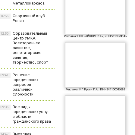
металлокаркаса
Спортивный клуб
16:56
Ронин
Образовательный
12:50
Реклама: ООО «АЙКЛИНИК», ИНН 9111024148
центр УМКА.
Всестороннее
развитие,
репетиторские
занятия,
творчество, спорт
Решение
09:41
юридических
вопросов
различной
Реклама: ИП Русин Г.А., ИНН 911100046883
сложности
Все виды
09:36
юридических услуг
в области
гражданского права
Выездная
14:47