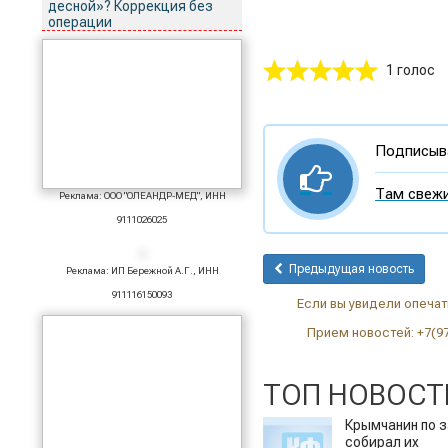
десной»? Коррекция без
операции
1 голос
Подписыва
Там свежи
Реклама: ООО "ОЛЕАНДР-МЕД", ИНН
9111026025
Предыдущая новость
Реклама: ИП Бережной А.Г., ИНН
911116150093
Если вы увидели опечатк
Прием новостей: +7(9
ТОП НОВОСТ
Крымчанин по з
собирал их