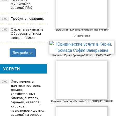
монтажники
изделий ПВХ
Требуется сварщик
13:00
Открыты вакансии в
10:00
Реклама: ИП Кучеров Антон Леонидович, ИНН
Образовательном
911107413853
центре «Умка»
Вся работа
Реклама: Юрист Громада С. В., ИНН 110204076670
УСЛУГИ
Изготовление
17:00
дачных и гостевых
домов,
хозяйственных
блоков, бытовок,
Реклама: Оценщик Ляхнова Е. И., ИНН 911110909930
гаражей, навесов,
киосков,
павильонов и других
изделий на основе