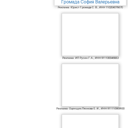
Реклама: Юрист Громада С. В., ИНН 110204076670
Реклама: ИП Русин Г.А., ИНН 911100046883
Реклама: Оценщик Ляхнова Е. И., ИНН 911110909930