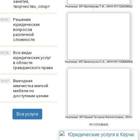
занятия,
творчество, спорт
Реклама: ИП Волобуева Т.И., ИНН 911120439642
Решение
09:41
юридических
вопросов
различной
сложности
Все виды
09:36
юридических услуг
Реклама: ИП Залепухин С.А., ИНН 911100069506
в области
гражданского права
Выездная
14:47
химчистка мягкой
мебели по
доступным ценам
Вся услуги
Реклама: ИП Бакай Татьяна Филипповна , ИНН
911101938445