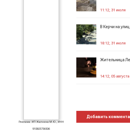
11:12, 31 июля
В Керчи на ули
18:12, 31 июля
Жительница Лен
14:12, 05 августа
Добавить коммент
Реклама: ИП Жалнина М.Ю., ИНН
910805756506