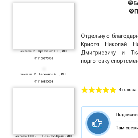
🥋Б
🥋П
Отдельную благодарн
Кристя Николай Ни
Реклама: ИП Кравченко Е. Л., ИНН
Дмитриевичу и Тк
911109375963
подготовку спортсме
Реклама: ИП Бережной А.Г., ИНН
911116150093
4 голоса
Подписыва
Там свежи
Реклама: ООО «НПП «Вентос-Крым» ИНН