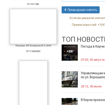
9111011396
Предыдущая новость
Если вы увидели опечатк
Прием новостей: +7(9
ТОП НОВОСТ
Реклама: ИП Клименко И.Н, ИНН
Погода в Керчи
911114842902
07:02, 02 августа
Управляющая к
по ул. Ворошил
20:12, 30 июля
В Керчи произ