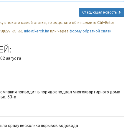
Следующая новость
у в тексте самой статьи, то выделите её и нажмите Ctrl+Enter.
78)829-35-33,
info@kerch.fm
или через
форму обратной связи
ЕЙ:
 02 августа
омпания приводит в порядок подвал многоквартирного дома
ова, 53-а
ошло сразу несколько порывов водовода