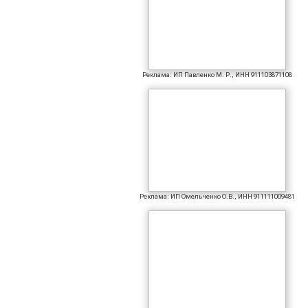
Реклама: ИП Павленко М. Р., ИНН 911103871108
Реклама: ИП Омельченко О.В., ИНН 911111009481