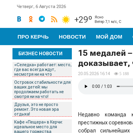
Четверг, 6 Августа 2026
+29º
ясно
ветер 7,1 м/с, С
ПРО КЕРЧЬ
НОВОСТИ
МОЙ ДОМ
15 медалей –
БИЗНЕС НОВОСТИ
доказывает, 
«Селедка» работает: место,
где вас всегда ждут,
20.05.2026 16:14
5 188
несмотря ни на что
Островок стабильности для
ваших детей: мы
продолжаем работать не
смотря ни на что!
Друзья, это не просто
ремонт. Это новая эра
Недавно команда 
отдыха!
престижных соревнова
Кафе «Пещера» в Керчи:
идеальное место для
собрал сильнейших
вашего торжества