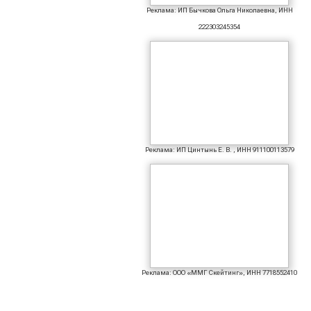
Реклама: ИП Бычкова Ольга Николаевна, ИНН
222303245354
Реклама: ИП Цинтынь Е. В. , ИНН 911100113579
Реклама: ООО «ММГ Скейтинг», ИНН 7718552410