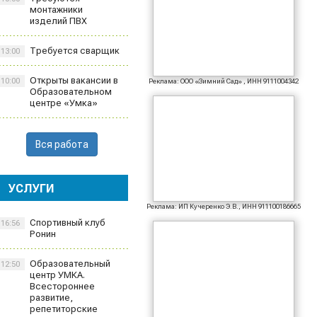
монтажники
изделий ПВХ
Требуется сварщик
13:00
Открыты вакансии в
10:00
Реклама: ООО «Зимний Сад» , ИНН 9111004342
Образовательном
центре «Умка»
Вся работа
УСЛУГИ
Реклама: ИП Кучеренко Э.В., ИНН 911100186665
Спортивный клуб
16:56
Ронин
Образовательный
12:50
центр УМКА.
Всестороннее
развитие,
репетиторские