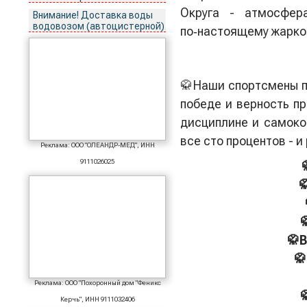
Округа - атмосфер
Внимание! Доставка воды
водовозом (автоцистерной)
по‑настоящему жарко
🥋Наши спортсмены п
победе и верность пр
дисциплине и самоко
все сто процентов - и
Реклама: ООО "ОЛЕАНДР-МЕД", ИНН
9111026025


🥋В

Реклама: ООО "Похоронный дом "Феникс

Керчь", ИНН 9111032406