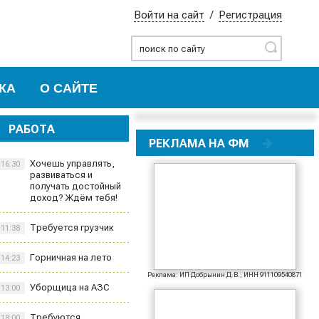
Войти на сайт
/
Регистрация
Найти
КА
О САЙТЕ
РАБОТА
РЕКЛАМА НА ФМ
Хочешь управлять,
16:30
развиваться и
получать достойный
доход? Ждём тебя!
Требуется грузчик
11:38
Горничная на лето
14:23
Реклама: ИП Добрынин Д.В., ИНН 911109540871
Уборщица на АЗС
13:00
Требуются
18:00