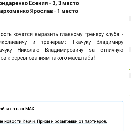
ондаренко Есения - 3, 3 место
архоменко Ярослав - 1 место
ость хочется выразить главному тренеру клуба -
колаевичу и тренерам: Ткачуку Владимиру
ачуку Николаю Владимировичу за отличную
нов к соревнованиям такого масштаба!
йся на наш MAX.
е новости Керчи. Призы и розыгрыши от партнеров.