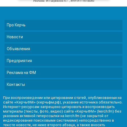
Реклама: ИП Бережной А.Г., ИНН 911116150093
Про Керчь
Новости
Объявления
Предприятия
Реклама на ФМ
Контакты
При воспроизведении или цитировании статей, опубликованных на
сайте «КерчьФМ» (керчьфм.рф), указание источника обязательно.
Интернет-ресурсам запрещено цитировать и воспроизводить
материалы (тексты, фото, видео) сайта «КерчьФМ» (kerch.fm) без
указания активной гиперссылки на kerch.fm (не закрытой от
индексирования поисковыми системами) непосредственно в
тексте новости, не ниже второго абзаца, а также вносить