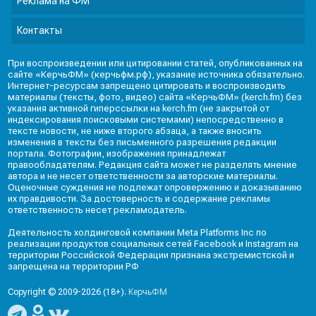
Реклама на ФМ
Контакты
При воспроизведении или цитировании статей, опубликованных на
сайте «КерчьФМ» (керчьфм.рф), указание источника обязательно.
Интернет-ресурсам запрещено цитировать и воспроизводить
материалы (тексты, фото, видео) сайта «КерчьФМ» (kerch.fm) без
указания активной гиперссылки на kerch.fm (не закрытой от
индексирования поисковыми системами) непосредственно в
тексте новости, не ниже второго абзаца, а также вносить
изменения в тексты без письменного разрешения редакции
портала. Фотографии, изображения принадлежат
правообладателям. Редакция сайта может не разделять мнение
автора и не несет ответственности за авторские материалы.
Оценочные суждения не подлежат опровержению и доказыванию
их правдивости. За достоверность и содержание рекламы
ответственность несет рекламодатель.
Деятельность холдинговой компании Meta Platforms Inc по
реализации продуктов социальных сетей Facebook и Instagram на
территории Российской Федерации признана экстремистской и
запрещена на территории РФ
Copyright © 2009-2026 (18+).
КерчьФМ