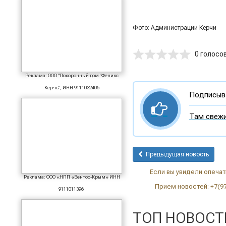
Фото: Администрации Керчи
0 голосо
Реклама: ООО "Похоронный дом "Феникс
Керчь", ИНН 9111032406
Подписыва
Там свежи
Предыдущая новость
Если вы увидели опечатк
Реклама: ООО «НПП «Вентос-Крым» ИНН
Прием новостей: +7(9
9111011396
ТОП НОВОСТ