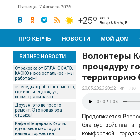
Пятница, 7 Августа 2026
+25º
ясно
ветер 8,8 м/с, В
ПРО КЕРЧЬ
НОВОСТИ
МОЙ ДОМ
Волонтеры К
БИЗНЕС НОВОСТИ
процедуру г
Страховка от БПЛА, ОСАГО,
КАСКО и всё остальное - мы
территорию 
работаем!
«Селедка» работает: место,
20.05.2026 20:22
4 718
где вас всегда ждут,
несмотря ни на что
Друзья, это не просто
ремонт. Это новая эра
отдыха!
Продолжается Всерос
Кафе «Пещера» в Керчи:
благоустройства в
идеальное место для
комфортной городс
вашего торжества