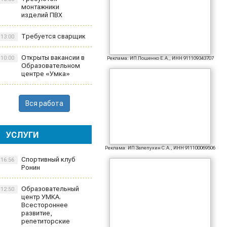
монтажники
изделий ПВХ
Требуется сварщик
13:00
Открыты вакансии в
10:00
Реклама: ИП Лошенко Е.А., ИНН 911109343707
Образовательном
центре «Умка»
Вся работа
УСЛУГИ
Реклама: ИП Залепухин С.А., ИНН 911100069506
Спортивный клуб
16:56
Ронин
Образовательный
12:50
центр УМКА.
Всестороннее
развитие,
репетиторские