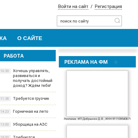
Войти на сайт
/
Регистрация
Найти
КА
О САЙТЕ
РАБОТА
РЕКЛАМА НА ФМ
Хочешь управлять,
16:30
развиваться и
получать достойный
доход? Ждём тебя!
Требуется грузчик
11:38
Горничная на лето
14:23
Реклама: ИП Добрынин Д.В., ИНН 911109540871
Уборщица на АЗС
13:00
Требуются
18:00