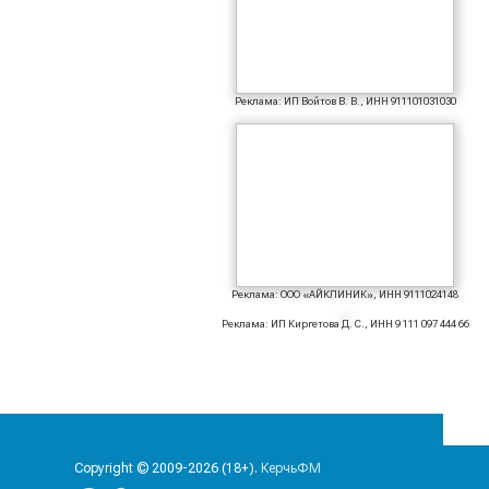
Реклама: ИП Войтов В. В., ИНН 911101031030
Реклама: ООО «АЙКЛИНИК», ИНН 9111024148
Реклама: ИП Киргетова Д. С., ИНН 9 111 097 444 66
Copyright © 2009-2026 (18+).
КерчьФМ