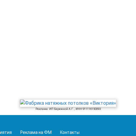
Реклама: ИП Бережной А.Г., ИНН 911116150093
иятия
Реклама на ФМ
Контакты