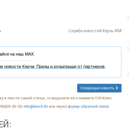
в
Служба новостей Керчь.ФМ
йся на наш MAX.
е новости Керчи. Призы и розыгрыши от партнеров.
Следующая новость
у в тексте самой статьи, то выделите её и нажмите Ctrl+Enter.
78)829-35-33,
info@kerch.fm
или через
форму обратной связи
ЕЙ: