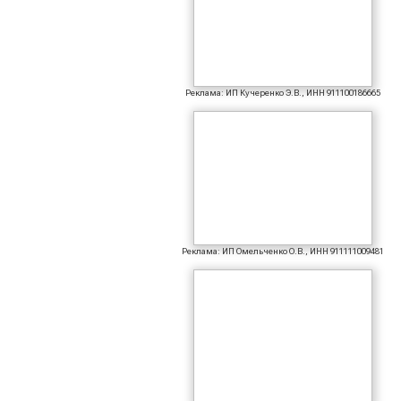
Реклама: ИП Кучеренко Э.В., ИНН 911100186665
Реклама: ИП Омельченко О.В., ИНН 911111009481