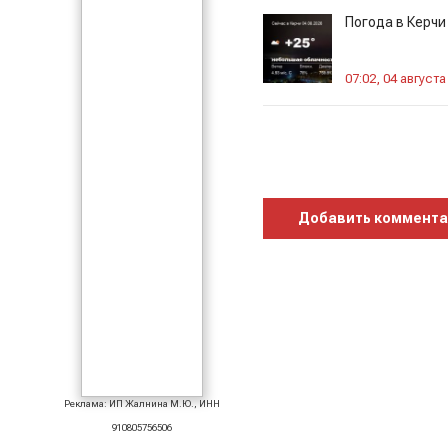
Погода в Керчи
07:02, 04 августа
Добавить коммент
Реклама: ИП Жалнина М.Ю., ИНН
910805756506