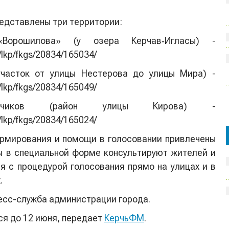
едставлены три территории:
Ворошилова» (у озера Керчав‑Игласы) -
u/lkp/fkgs/20834/165034/
участок от улицы Нестерова до улицы Мира) -
u/lkp/fkgs/20834/165049/
чиков (район улицы Кирова) -
u/lkp/fkgs/20834/165024/
рмирования и помощи в голосовании привлечены
ы в специальной форме консультируют жителей и
я с процедурой голосования прямо на улицах и в
.
есс-служба администрации города.
ся до 12 июня, передает
КерчьФМ
.