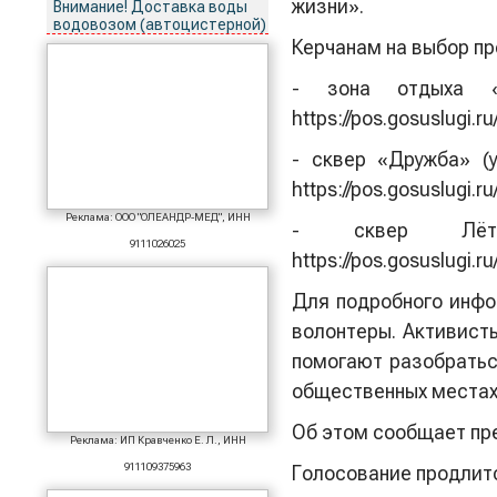
жизни».
Внимание! Доставка воды
водовозом (автоцистерной)
Керчанам на выбор пр
- зона отдыха «
https://pos.gosuslugi.r
- сквер «Дружба» (
https://pos.gosuslugi.r
Реклама: ООО "ОЛЕАНДР-МЕД", ИНН
- сквер Лёт
9111026025
https://pos.gosuslugi.r
Для подробного инфо
волонтеры. Активист
помогают разобратьс
общественных местах
Об этом сообщает пр
Реклама: ИП Кравченко Е. Л., ИНН
911109375963
Голосование продлит