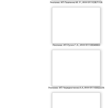
Реклама: ИП Павленко М. Р., ИНН 911103871108
Реклама: ИП Русин Г.А., ИНН 911100046883
Реклама: ИП Чередниченко А.А, ИНН 911100022258