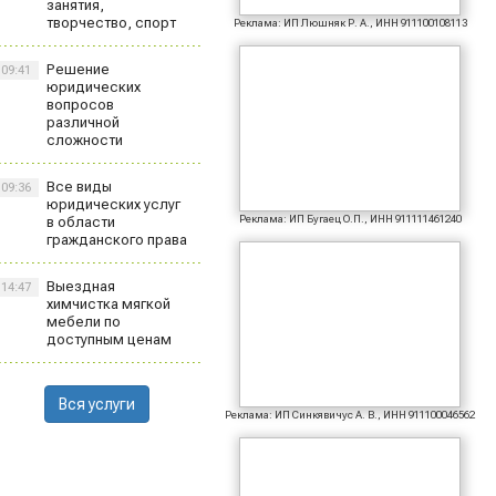
занятия,
творчество, спорт
Реклама: ИП Люшняк Р. А., ИНН 911100108113
Решение
09:41
юридических
вопросов
различной
сложности
Все виды
09:36
юридических услуг
Реклама: ИП Бугаец О.П., ИНН 911111461240
в области
гражданского права
Выездная
14:47
химчистка мягкой
мебели по
доступным ценам
Вся услуги
Реклама: ИП Синкявичус А. В., ИНН 911100046562