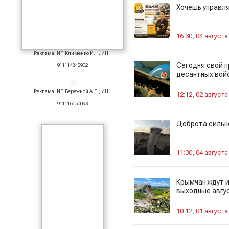
Хочешь управля
16:30, 04 августа
Реклама: ИП Клименко И.Н, ИНН
Сегодня свой 
911114842902
десантных вой
Реклама: ИП Бережной А.Г., ИНН
12:12, 02 августа
911116150093
Доброта сильне
11:30, 04 августа
Крымчан ждут 
выходные авгу
10:12, 01 августа