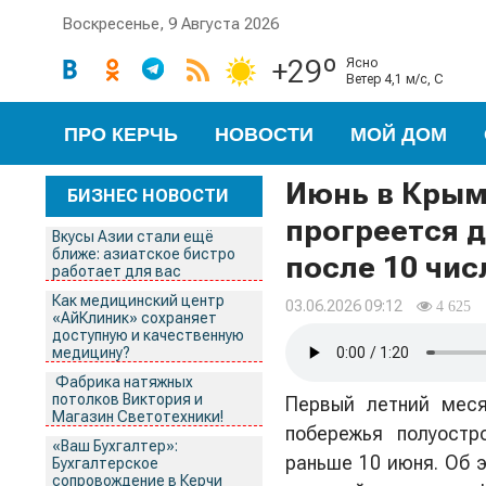
Воскресенье, 9 Августа 2026
+29º
ясно
ветер 4,1 м/с, С
ПРО КЕРЧЬ
НОВОСТИ
МОЙ ДОМ
Июнь в Крым
БИЗНЕС НОВОСТИ
прогреется 
Вкусы Азии стали ещё
ближе: азиатское бистро
после 10 чис
работает для вас
Как медицинский центр
03.06.2026 09:12
4 625
«АйКлиник» сохраняет
доступную и качественную
медицину?
Фабрика натяжных
потолков Виктория и
Первый летний мес
Магазин Светотехники!
побережья полуостр
«Ваш Бухгалтер»:
раньше 10 июня. Об 
Бухгалтерское
сопровождение в Керчи