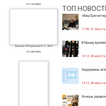
911116150093
ТОП НОВОСТ
«Ваш Бухгалтер
17:00, 07 августа
В Крыму време
Реклама: ИП Кравченко Е. Л., ИНН
911109375963
10:12, 08 августа
Задержаны аген
13:12, 04 августа
Хочешь управля