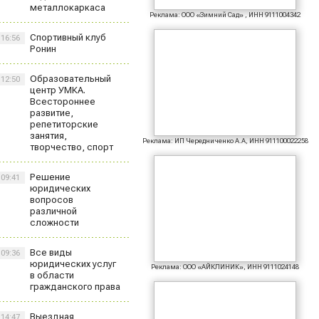
металлокаркаса
Реклама: ООО «Зимний Сад» , ИНН 9111004342
Спортивный клуб
16:56
Ронин
Образовательный
12:50
центр УМКА.
Всестороннее
развитие,
репетиторские
занятия,
Реклама: ИП Чередниченко А.А, ИНН 911100022258
творчество, спорт
Решение
09:41
юридических
вопросов
различной
сложности
Все виды
09:36
юридических услуг
Реклама: ООО «АЙКЛИНИК», ИНН 9111024148
в области
гражданского права
Выездная
14:47