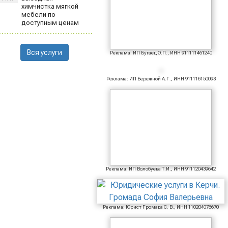
химчистка мягкой
мебели по
доступным ценам
Вся услуги
Реклама: ИП Бугаец О.П., ИНН 911111461240
Реклама: ИП Бережной А.Г., ИНН 911116150093
Реклама: ИП Волобуева Т.И., ИНН 911120439642
Реклама: Юрист Громада С. В., ИНН 110204076670