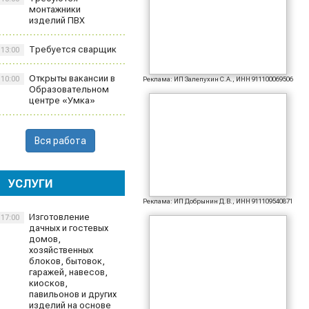
монтажники
изделий ПВХ
Требуется сварщик
13:00
Открыты вакансии в
10:00
Реклама: ИП Залепухин С.А., ИНН 911100069506
Образовательном
центре «Умка»
Вся работа
УСЛУГИ
Реклама: ИП Добрынин Д.В., ИНН 911109540871
Изготовление
17:00
дачных и гостевых
домов,
хозяйственных
блоков, бытовок,
гаражей, навесов,
киосков,
павильонов и других
изделий на основе