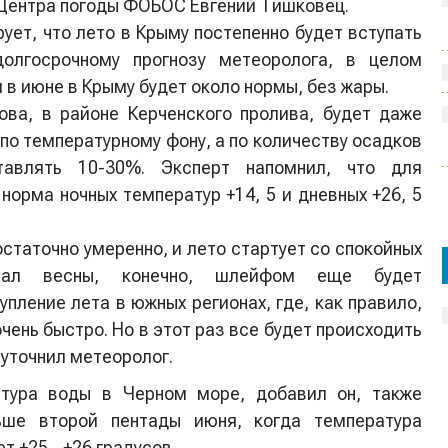
Центра погоды ФОБОС Евгений Тишковец.
ует, что лето в Крыму постепенно будет вступать
олгосрочному прогнозу метеоролога, в целом
в июне в Крыму будет около нормы, без жары.
ова, в районе Керченского пролива, будет даже
 по температурному фону, а по количеству осадков
тавлять 10-30%. Эксперт напомнил, что для
орма ночных температур +14, 5 и дневных +26, 5
остаточно умеренно, и лето стартует со спокойных
нал весны, конечно, шлейфом еще будет
пление лета в южных регионах, где, как правило,
чень быстро. Но в этот раз все будет происходить
 уточнил метеоролог.
тура воды в Черном море, добавил он, также
ьше второй пентады июня, когда температура
ет +25…+26 градусов.