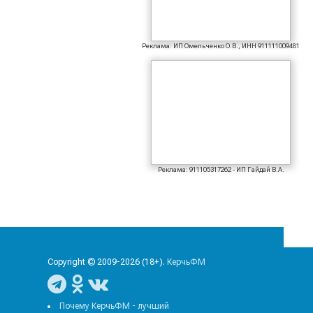
Реклама: ИП Омельченко О.В., ИНН 911111009481
Реклама: 911105317262 - ИП Гайдай В.А.
Copyright © 2009-2026 (18+).
КерчьФМ
Почему КерчьФМ - лучший