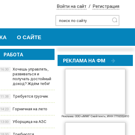
Войти на сайт
/
Регистрация
Найти
КА
О САЙТЕ
РАБОТА
РЕКЛАМА НА ФМ
Хочешь управлять,
16:30
развиваться и
получать достойный
доход? Ждём тебя!
Требуется грузчик
11:38
Горничная на лето
14:23
Реклама: ООО «ММГ Скейтинг», ИНН 7718552410
Уборщица на АЗС
13:00
Требуются
18:00