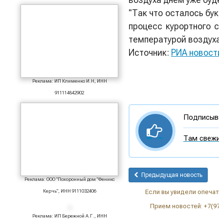
"Так что осталось бу
процесс курортного 
температурой воздуха
Источник:
РИА новост
Реклама: ИП Клименко И.Н, ИНН
911114842902
Подписыва
Там свежи
Предыдущая новость
Реклама: ООО "Похоронный дом "Феникс
Керчь", ИНН 9111032406
Если вы увидели опечатк
Прием новостей: +7(9
Реклама: ИП Бережной А.Г., ИНН