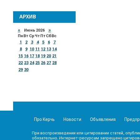
АРХИВ
«
Июнь 2026
»
Пн
Вт
Ср
Чт
Пт
Сб
Вс
1
2
3
4
5
6
7
8
9
10
11
12
13
14
15
16
17
18
19
20
21
22
23
24
25
26
27
28
29
30
Про Керчь
Новости
Объявления
Предпр
При воспроизведении или цитировании статей, опубли
обязательно. Интернет-ресурсам запрещено цитироват