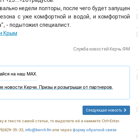
квально недели полторы, после чего будет запущен
сезона с уже комфортной и водой, и комфортной
", - подытожил специалист.
и Крым
Служба новостей Керчь.ФМ
йся на наш MAX.
е новости Керчи. Призы и розыгрыши от партнеров.
Следующая новость
у в тексте самой статьи, то выделите её и нажмите Ctrl+Enter.
78)829-35-33,
info@kerch.fm
или через
форму обратной связи