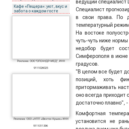
ведущий специалист 
Кафе «Пещера»: уют, вкус и
Специалист прогнозир
забота о каждом госте
в свои права. По д
температурный режим 
На востоке полуостр
чуть-чуть ниже нормы
недобор будет сос
Симферополя в июне н
Реклама: ООО "ОЛЕАНДР-МЕД", ИНН
градусов.
9111026025
"В целом все будет д
позиций, хоть фи
притормаживать насту
оно всегда приходит о
достаточно плавно", -
Комфортная темпера
Реклама: ООО «НПП «Вентос-Крым» ИНН
установится не ран
9111011396
воздуха днем уже буд