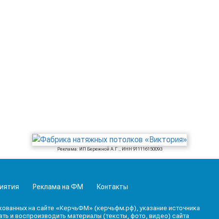
Реклама: ИП Бережной А.Г., ИНН 911116150093
иятия
Реклама на ФМ
Контакты
кованных на сайте «КерчьФМ» (керчьфм.рф), указание источника
ь и воспроизводить материалы (тексты, фото, видео) сайта