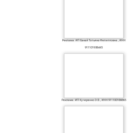
Реклама: ИП Бакай Татьяна Филипповна , ИНН
911101938445
Реклама: ИП Кучеренко Э.В., ИНН 911100186665