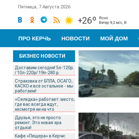
Пятница, 7 Августа 2026
+26º
ясно
ветер 9,2 м/с, В
ПРО КЕРЧЬ
НОВОСТИ
МОЙ ДОМ
БИЗНЕС НОВОСТИ
Доставим сегодня! 5л-120р.
/ 10л-220р/ 19л-280 р.
Страховка от БПЛА, ОСАГО,
КАСКО и всё остальное - мы
работаем!
«Селедка» работает: место,
где вас всегда ждут,
несмотря ни на что
Друзья, это не просто
ремонт. Это новая эра
отдыха!
Кафе «Пещера» в Керчи: