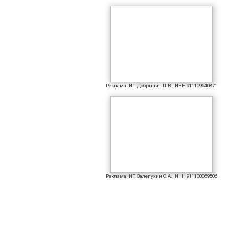
Реклама: ИП Добрынин Д.В., ИНН 911109540871
Реклама: ИП Залепухин С.А., ИНН 911100069506