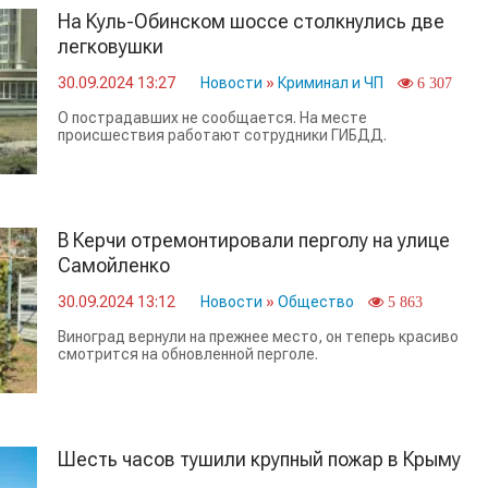
На Куль-Обинском шоссе столкнулись две
легковушки
30.09.2024 13:27
Новости
»
Криминал и ЧП
6 307
О пострадавших не сообщается. На месте
происшествия работают сотрудники ГИБДД.
В Керчи отремонтировали перголу на улице
Самойленко
30.09.2024 13:12
Новости
»
Общество
5 863
Виноград вернули на прежнее место, он теперь красиво
смотрится на обновленной перголе.
Шесть часов тушили крупный пожар в Крыму