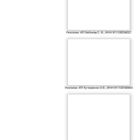
Реклама: ИП Бебнева С. В., ИНН 911100054027
Реклама: ИП Кучеренко Э.В., ИНН 911100186665