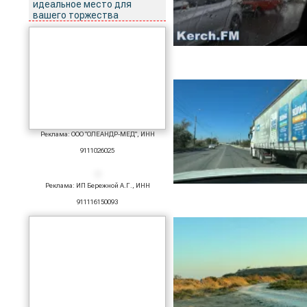
идеальное место для
вашего торжества
Реклама: ООО "ОЛЕАНДР-МЕД", ИНН
9111026025
Реклама: ИП Бережной А.Г., ИНН
911116150093