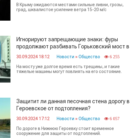
В Крыму ожидаются местами сильные ливни, грозы,
град, шквалистое усиление ветра 15-20 м/c
Игнорируют запрещающие знаки: фуры
продолжают разбивать Горьковский мост в
Керчи
30.09.2024 18:12
Новости
»
Общество
6 255
На мосту уже долгое время есть трещины, и такие
тяжелые машины могут повлиять на его состояние.
Защитит ли данная песочная стена дорогу в
Героевское от подтопления?
30.09.2024 17:12
Новости
»
Общество
6 057
По дороге в Нижнюю Героевку стоит временное
сооружение для защиты от подтоплений.