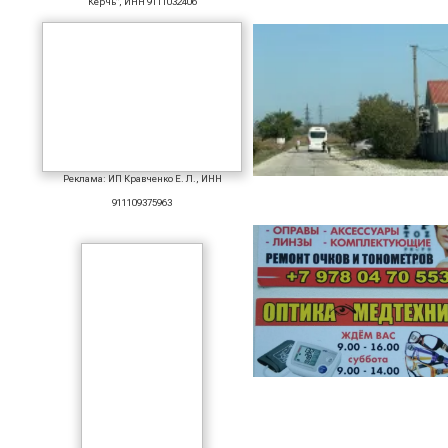
Керчь", ИНН 9111032406
Реклама: ИП Кравченко Е. Л., ИНН
911109375963