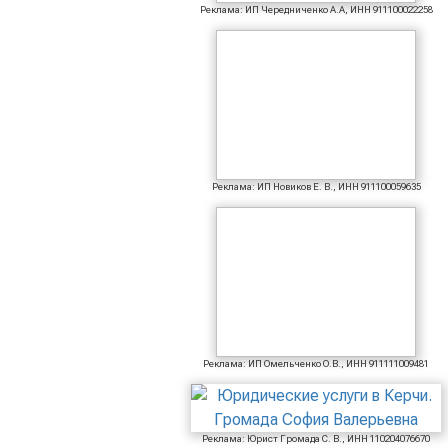
Реклама: ИП Чередниченко А.А, ИНН 911100022258
Реклама: ИП Новиков Е. В., ИНН 911100059635
Реклама: ИП Омельченко О.В., ИНН 911111009481
Реклама: Юрист Громада С. В., ИНН 110204076670