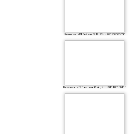
Реклама: ИП Войтов В. В., ИНН 911101031030
Реклама: ИП Люшняк Р. А., ИНН 911100108113