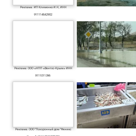
Реклама: ИП Клименко И.Н, ИНН
911114842902
Реклама: ООО «НПП «Вентос-Крым» ИНН
9111011396
Реклама: ООО "Похоронный дом "Феникс