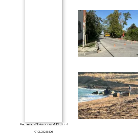
Реклама: ИП Жалнина М.Ю., ИНН
910805756506