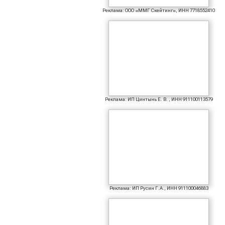
Реклама: ООО «ММГ Скейтинг», ИНН 7718552410
Реклама: ИП Цинтынь Е. В. , ИНН 911100113579
Реклама: ИП Русин Г.А., ИНН 911100046883