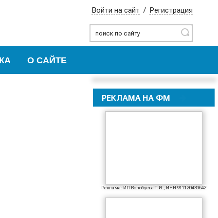
Войти на сайт
/
Регистрация
Найти
КА
О САЙТЕ
РЕКЛАМА НА ФМ
Реклама: ИП Волобуева Т.И., ИНН 911120439642