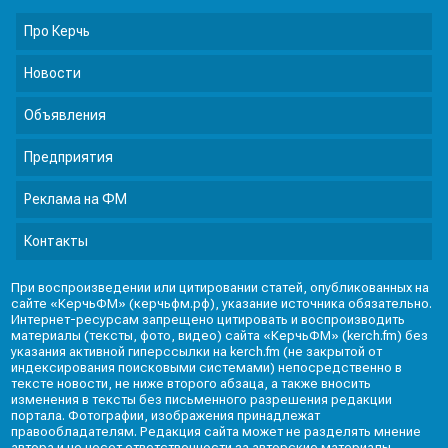
Про Керчь
Новости
Объявления
Предприятия
Реклама на ФМ
Контакты
При воспроизведении или цитировании статей, опубликованных на
сайте «КерчьФМ» (керчьфм.рф), указание источника обязательно.
Интернет-ресурсам запрещено цитировать и воспроизводить
материалы (тексты, фото, видео) сайта «КерчьФМ» (kerch.fm) без
указания активной гиперссылки на kerch.fm (не закрытой от
индексирования поисковыми системами) непосредственно в
тексте новости, не ниже второго абзаца, а также вносить
изменения в тексты без письменного разрешения редакции
портала. Фотографии, изображения принадлежат
правообладателям. Редакция сайта может не разделять мнение
автора и не несет ответственности за авторские материалы.