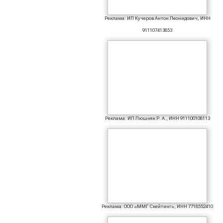
Реклама: ИП Кучеров Антон Леонидович, ИНН
911107413853
Реклама: ИП Люшняк Р. А., ИНН 911100108113
Реклама: ООО «ММГ Скейтинг», ИНН 7718552410