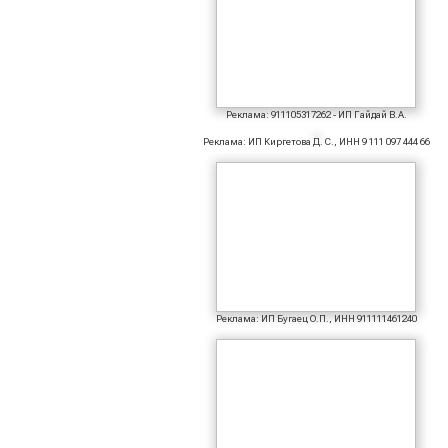
Реклама: 911105317262 - ИП Гайдай В.А.
Реклама: ИП Киргетова Д. С., ИНН 9 111 097 444 66
Реклама: ИП Бугаец О.П., ИНН 911111461240