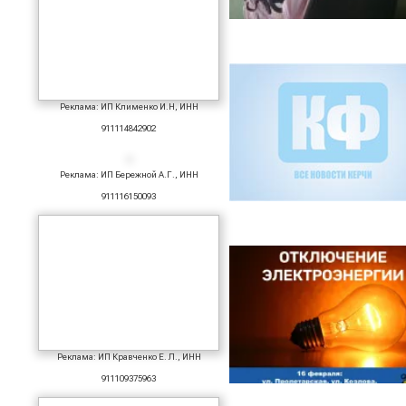
Реклама: ИП Клименко И.Н, ИНН
911114842902
Реклама: ИП Бережной А.Г., ИНН
911116150093
Реклама: ИП Кравченко Е. Л., ИНН
911109375963