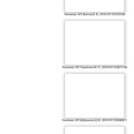
Реклама: ИП Войтов В. В., ИНН 911101031030
Реклама: ИП Павленко М. Р., ИНН 911103871108
Реклама: ИП Добрынин Д.В., ИНН 911109540871