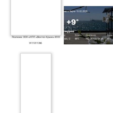
Реклама: ООО «НПП «Вентос-Крым» ИНН
9111011396