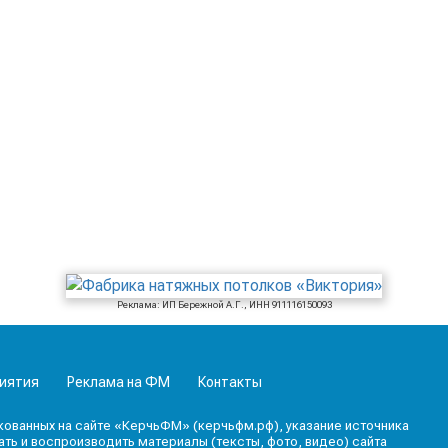
Реклама: ИП Бережной А.Г., ИНН 911116150093
иятия
Реклама на ФМ
Контакты
кованных на сайте «КерчьФМ» (керчьфм.рф), указание источника
ь и воспроизводить материалы (тексты, фото, видео) сайта