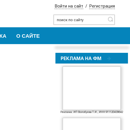
Войти на сайт
/
Регистрация
Найти
КА
О САЙТЕ
РЕКЛАМА НА ФМ
Реклама: ИП Волобуева Т.И., ИНН 911120439642