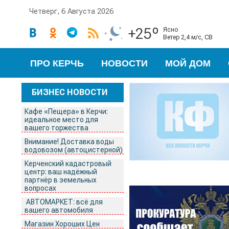
Четверг, 6 Августа 2026
+25º
ясно
ветер 2,4 м/с, СВ
ПРО КЕРЧЬ
НОВОСТИ
МОЙ ДОМ
БИЗНЕС НОВОСТИ
Кафе «Пещера» в Керчи:
идеальное место для
вашего торжества
Внимание! Доставка воды
водовозом (автоцистерной)
Керченский кадастровый
центр: ваш надёжный
партнёр в земельных
вопросах
АВТОМАРКЕТ: всё для
вашего автомобиля
Магазин Хороших Цен