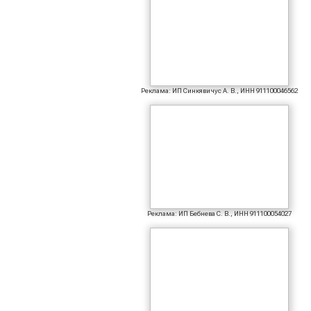
Реклама: ИП Синкявичус А. В., ИНН 911100046562
Реклама: ИП Бебнева С. В., ИНН 911100054027