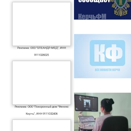
Реклама: ООО "ОЛЕАНДР-МЕД", ИНН
9111026025
Реклама: ООО "Похоронный дом "Феникс
Керчь", ИНН 9111032406