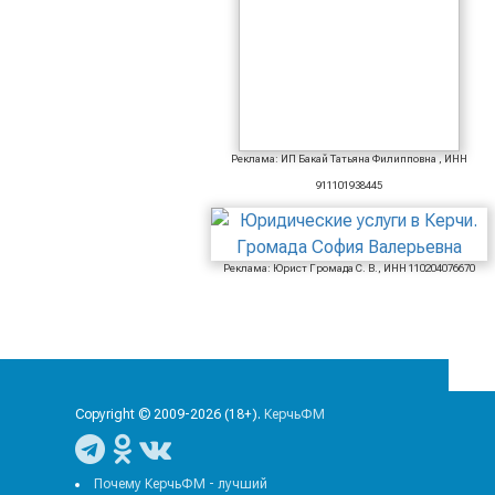
Реклама: ИП Бакай Татьяна Филипповна , ИНН
911101938445
Реклама: Юрист Громада С. В., ИНН 110204076670
Copyright © 2009-2026 (18+).
КерчьФМ
Почему КерчьФМ - лучший