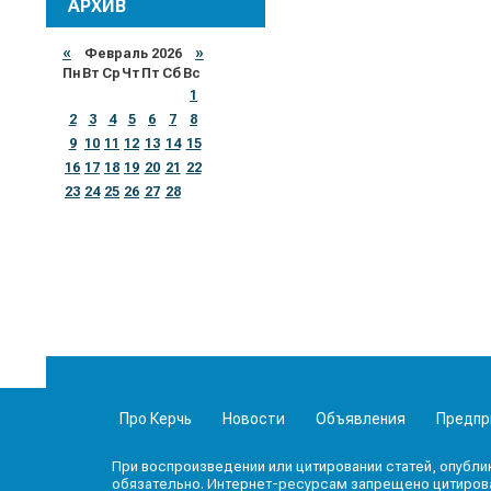
АРХИВ
«
Февраль 2026
»
Пн
Вт
Ср
Чт
Пт
Сб
Вс
1
2
3
4
5
6
7
8
9
10
11
12
13
14
15
16
17
18
19
20
21
22
23
24
25
26
27
28
Про Керчь
Новости
Объявления
Предпр
При воспроизведении или цитировании статей, опубли
обязательно. Интернет-ресурсам запрещено цитироват