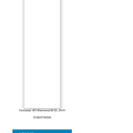
Реклама: ИП Жалнина М.Ю., ИНН
910805756506