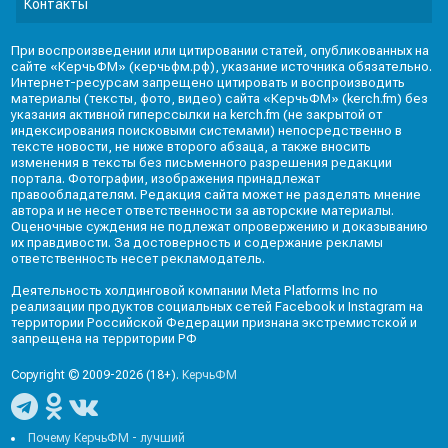
Контакты
При воспроизведении или цитировании статей, опубликованных на
сайте «КерчьФМ» (керчьфм.рф), указание источника обязательно.
Интернет-ресурсам запрещено цитировать и воспроизводить
материалы (тексты, фото, видео) сайта «КерчьФМ» (kerch.fm) без
указания активной гиперссылки на kerch.fm (не закрытой от
индексирования поисковыми системами) непосредственно в
тексте новости, не ниже второго абзаца, а также вносить
изменения в тексты без письменного разрешения редакции
портала. Фотографии, изображения принадлежат
правообладателям. Редакция сайта может не разделять мнение
автора и не несет ответственности за авторские материалы.
Оценочные суждения не подлежат опровержению и доказыванию
их правдивости. За достоверность и содержание рекламы
ответственность несет рекламодатель.
Деятельность холдинговой компании Meta Platforms Inc по
реализации продуктов социальных сетей Facebook и Instagram на
территории Российской Федерации признана экстремистской и
запрещена на территории РФ
Copyright © 2009-2026 (18+).
КерчьФМ
Почему КерчьФМ - лучший