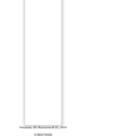
Реклама: ИП Жалнина М.Ю., ИНН
910805756506