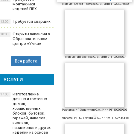
монтажники
Реклама: Юрист Громада С. В., ИНН 110204076670
изделий ПВХ
Требуется сварщик
13:00
Открыты вакансии в
10:00
Образовательном
центре «Умка»
Реклама: ИП Бебнева С. В., ИНН 911100054027
Вся работа
УСЛУГИ
Изготовление
17:00
дачных и гостевых
домов,
хозяйственных
Реклама: ИП Залепухин С.А., ИНН 911100069506
блоков, бытовок,
гаражей, навесов,
Реклама: ИП Киргетова Д. С., ИНН 9 111 097 444 66
киосков,
павильонов и других
изделий на основе