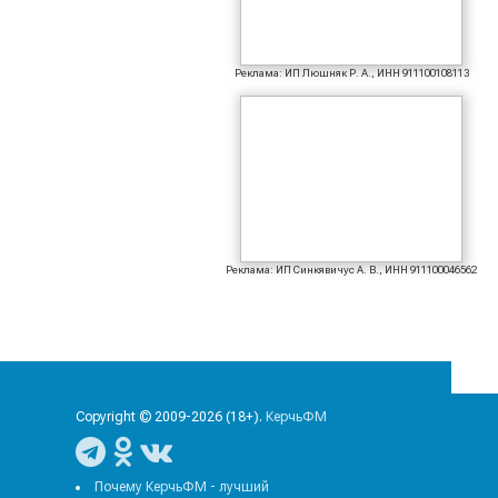
Реклама: ИП Люшняк Р. А., ИНН 911100108113
Реклама: ИП Синкявичус А. В., ИНН 911100046562
Copyright © 2009-2026 (18+).
КерчьФМ
Почему КерчьФМ - лучший