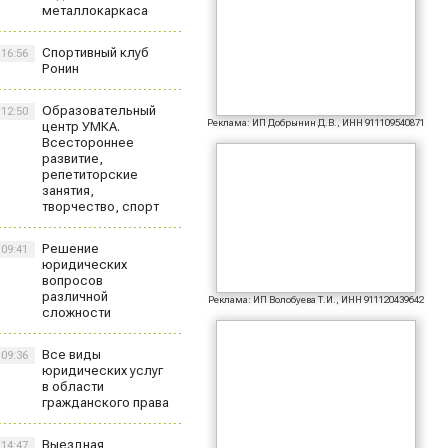
металлокаркаса
Спортивный клуб
16:56
Ронин
Образовательный
12:50
Реклама: ИП Добрынин Д.В., ИНН 911109540871
центр УМКА.
Всестороннее
развитие,
репетиторские
занятия,
творчество, спорт
Решение
09:41
юридических
вопросов
различной
Реклама: ИП Волобуева Т.И., ИНН 911120439642
сложности
Все виды
09:36
юридических услуг
в области
гражданского права
Выездная
14:47