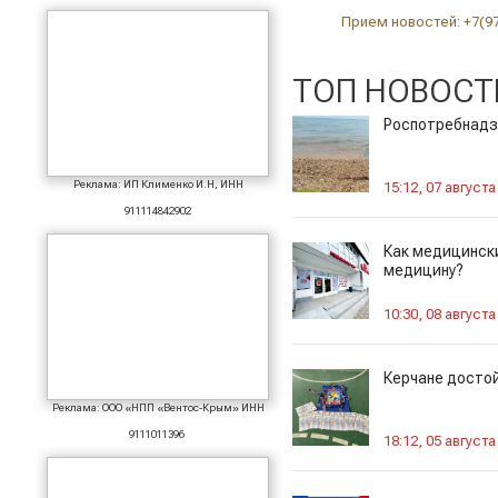
Прием новостей: +7(9
ТОП НОВОСТ
Роспотребнадзо
Реклама: ИП Клименко И.Н, ИНН
15:12, 07 августа
911114842902
Как медицинск
медицину?
10:30, 08 августа
Керчане досто
Реклама: ООО «НПП «Вентос-Крым» ИНН
9111011396
18:12, 05 августа