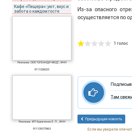
Кафе «Пещера»: уют, вкус и
Из-за опасного отр
забота о каждом госте
осуществляется по о
1 голос
Реклама: ООО "ОЛЕАНДР-МЕД", ИНН
9111026025
Подписыва
Там свежи
Предыдущая новость
Реклама: ИП Кравченко Е. Л., ИНН
911109375963
Если вы увидели опечатк