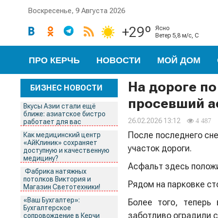
Воскресенье, 9 Августа 2026
+29º
ясно
ветер 5,8 м/с, С
ПРО КЕРЧЬ
НОВОСТИ
МОЙ ДОМ
На дороге по
БИЗНЕС НОВОСТИ
просевший а
Вкусы Азии стали ещё
ближе: азиатское бистро
26.02.2026 13:12
4 487
работает для вас
После последнего сне
Как медицинский центр
«АйКлиник» сохраняет
участок дороги.
доступную и качественную
медицину?
Асфальт здесь положи
Фабрика натяжных
потолков Виктория и
Рядом на парковке ст
Магазин Светотехники!
«Ваш Бухгалтер»:
Более того, теперь
Бухгалтерское
заботливо оградили с
сопровождение в Керчи