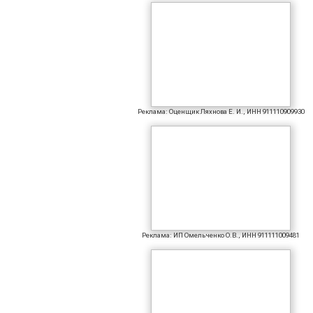
Реклама: Оценщик Ляхнова Е. И., ИНН 911110909930
Реклама: ИП Омельченко О.В., ИНН 911111009481