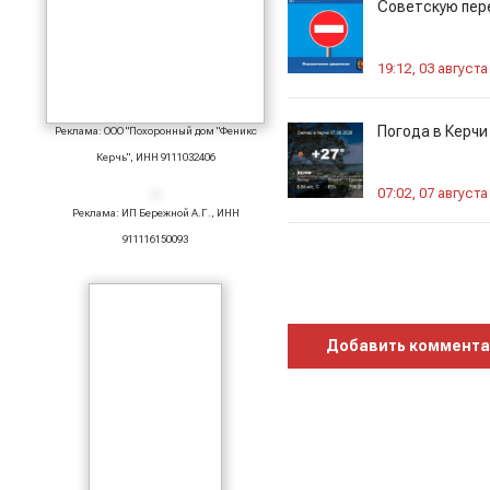
Советскую пер
19:12, 03 августа
Погода в Керчи
Реклама: ООО "Похоронный дом "Феникс
Керчь", ИНН 9111032406
07:02, 07 августа
Реклама: ИП Бережной А.Г., ИНН
911116150093
Добавить коммент