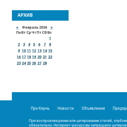
АРХИВ
«
Февраль 2026
»
Пн
Вт
Ср
Чт
Пт
Сб
Вс
1
2
3
4
5
6
7
8
9
10
11
12
13
14
15
16
17
18
19
20
21
22
23
24
25
26
27
28
Про Керчь
Новости
Объявления
Предпр
При воспроизведении или цитировании статей, опубли
обязательно. Интернет-ресурсам запрещено цитироват