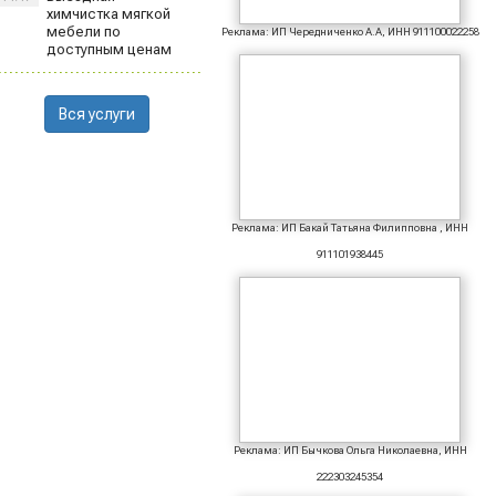
химчистка мягкой
мебели по
Реклама: ИП Чередниченко А.А, ИНН 911100022258
доступным ценам
Вся услуги
Реклама: ИП Бакай Татьяна Филипповна , ИНН
911101938445
Реклама: ИП Бычкова Ольга Николаевна, ИНН
222303245354