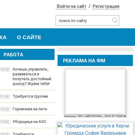
Войти на сайт
/
Регистрация
Найти
КА
О САЙТЕ
РАБОТА
РЕКЛАМА НА ФМ
Хочешь управлять,
16:30
развиваться и
получать достойный
доход? Ждём тебя!
Требуется грузчик
11:38
Горничная на лето
14:23
Реклама: ООО «АЙКЛИНИК», ИНН 9111024148
Уборщица на АЗС
13:00
Требуются
18:00