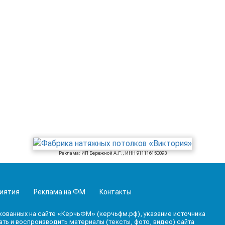
Реклама: ИП Бережной А.Г., ИНН 911116150093
иятия
Реклама на ФМ
Контакты
кованных на сайте «КерчьФМ» (керчьфм.рф), указание источника
ь и воспроизводить материалы (тексты, фото, видео) сайта