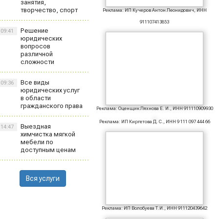
занятия,
творчество, спорт
Реклама: ИП Кучеров Антон Леонидович, ИНН
911107413853
Решение
09:41
юридических
вопросов
различной
сложности
Все виды
09:36
юридических услуг
в области
гражданского права
Реклама: Оценщик Ляхнова Е. И., ИНН 911110909930
Реклама: ИП Киргетова Д. С., ИНН 9 111 097 444 66
Выездная
14:47
химчистка мягкой
мебели по
доступным ценам
Вся услуги
Реклама: ИП Волобуева Т.И., ИНН 911120439642