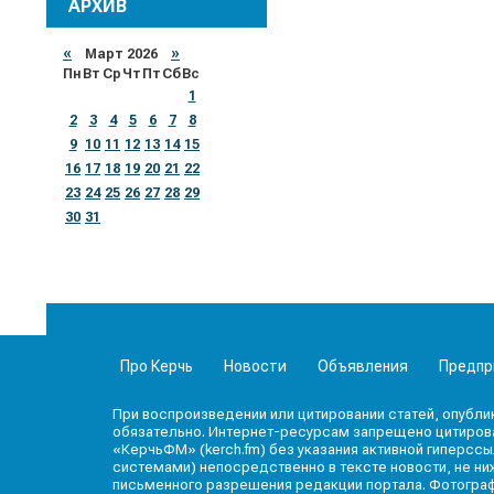
АРХИВ
«
Март 2026
»
Пн
Вт
Ср
Чт
Пт
Сб
Вс
1
2
3
4
5
6
7
8
9
10
11
12
13
14
15
16
17
18
19
20
21
22
23
24
25
26
27
28
29
30
31
Про Керчь
Новости
Объявления
Предпр
При воспроизведении или цитировании статей, опубли
обязательно. Интернет-ресурсам запрещено цитироват
«КерчьФМ» (kerch.fm) без указания активной гиперссы
системами) непосредственно в тексте новости, не ниж
письменного разрешения редакции портала. Фотогра