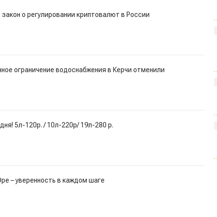
 закон о регулировании криптовалют в России
нное ограничение водоснабжения в Керчи отменили
ня! 5л-120р. / 10л-220р/ 19л-280 р.
ре – уверенность в каждом шаге