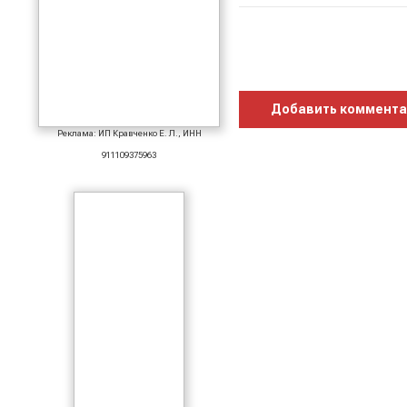
Добавить коммент
Реклама: ИП Кравченко Е. Л., ИНН
911109375963