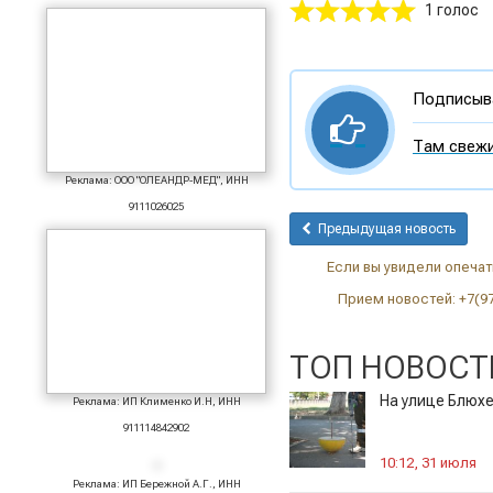
1 голос
Подписыва
Там свежи
Реклама: ООО "ОЛЕАНДР-МЕД", ИНН
9111026025
Предыдущая новость
Если вы увидели опечатк
Прием новостей: +7(9
ТОП НОВОСТ
На улице Блюх
Реклама: ИП Клименко И.Н, ИНН
911114842902
10:12, 31 июля
Реклама: ИП Бережной А.Г., ИНН