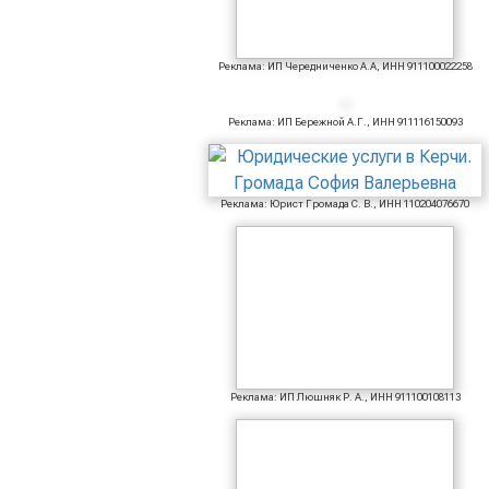
Реклама: ИП Чередниченко А.А, ИНН 911100022258
Реклама: ИП Бережной А.Г., ИНН 911116150093
Реклама: Юрист Громада С. В., ИНН 110204076670
Реклама: ИП Люшняк Р. А., ИНН 911100108113