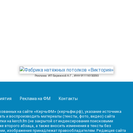
Реклама: ИП Бережной А.Г., ИНН 911116150093
иятия
Реклама на ФМ
Контакты
кованных на сайте «КерчьФМ» (керчьфм.рф), указание источника
ь и воспроизводить материалы (тексты, фото, видео) сайта
лки на kerch.fm (не закрытой от индексирования поисковыми
е второго абзаца, а также вносить изменения в тексты без
фии, изображения принадлежат правообладателям. Редакция сайта