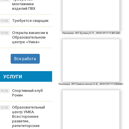
монтажники
изделий ПВХ
Требуется сварщик
13:00
Открыты вакансии в
10:00
Реклама: ИП Бугаец О.П., ИНН 911111461240
Образовательном
центре «Умка»
Вся работа
УСЛУГИ
Реклама: ИП Омельченко О.В., ИНН 911111009481
Спортивный клуб
16:56
Ронин
Образовательный
12:50
центр УМКА.
Всестороннее
развитие,
репетиторские