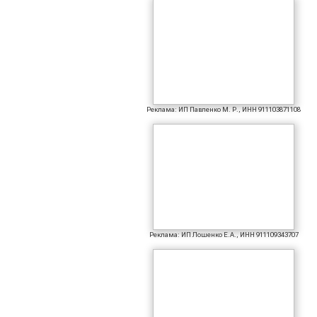
Реклама: ИП Павленко М. Р., ИНН 911103871108
Реклама: ИП Лошенко Е.А., ИНН 911109343707