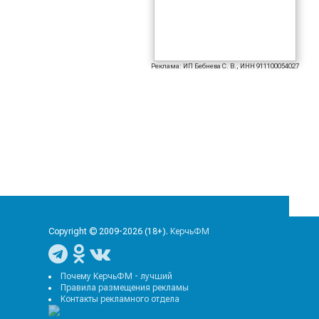
Реклама: ИП Бебнева С. В., ИНН 911100054027
Copyright © 2009-2026 (18+).
КерчьФМ
Почему КерчьФМ - лучший
Правила размещения рекламы
Контакты рекламного отдела