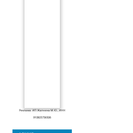
Реклама: ИП Жалнина М.Ю., ИНН
910805756506