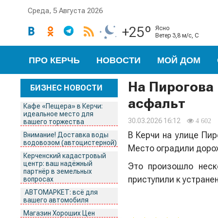
Среда, 5 Августа 2026
+25º
ясно
ветер 3,8 м/с, С
ПРО КЕРЧЬ
НОВОСТИ
МОЙ ДОМ
На Пирогова 
БИЗНЕС НОВОСТИ
асфальт
Кафе «Пещера» в Керчи:
идеальное место для
30.03.2026 16:12
4 602
вашего торжества
В Керчи на улице Пир
Внимание! Доставка воды
водовозом (автоцистерной)
Место оградили доро
Керченский кадастровый
центр: ваш надёжный
Это произошло неск
партнёр в земельных
приступили к устране
вопросах
АВТОМАРКЕТ: всё для
вашего автомобиля
Магазин Хороших Цен