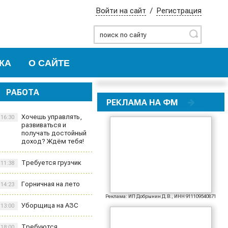
Войти на сайт
/
Регистрация
Найти
КА
О САЙТЕ
РАБОТА
РЕКЛАМА НА ФМ
Хочешь управлять,
16:30
развиваться и
получать достойный
доход? Ждём тебя!
Требуется грузчик
11:38
Горничная на лето
14:23
Реклама: ИП Добрынин Д.В., ИНН 911109540871
Уборщица на АЗС
13:00
Требуются
18:00