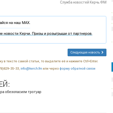
Служба новостей Керчь.ФМ
йся на наш MAX.
е новости Керчи. Призы и розыгрыши от партнеров.
Следующая новость
у в тексте самой статьи, то выделите её и нажмите Ctrl+Enter.
78)829-35-33,
info@kerch.fm
или через
форму обратной связи
ЕЙ:
ера обезопасили тротуар