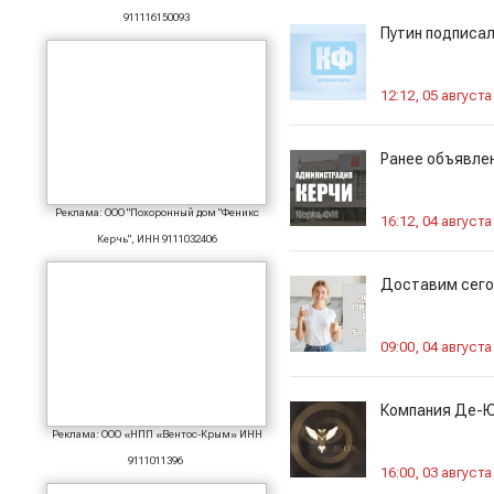
911116150093
Путин подписал
12:12, 05 августа
Ранее объявле
Реклама: ООО "Похоронный дом "Феникс
16:12, 04 августа
Керчь", ИНН 9111032406
Доставим сегод
09:00, 04 августа
Компания Де-Ю
Реклама: ООО «НПП «Вентос-Крым» ИНН
9111011396
16:00, 03 августа