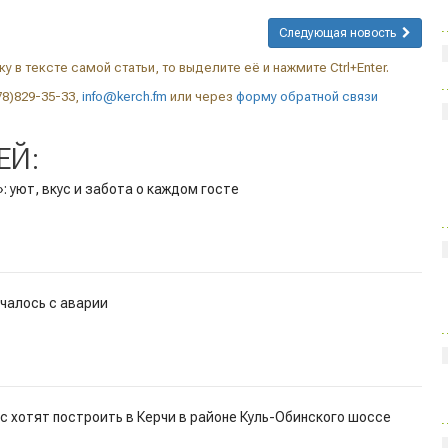
Следующая новость
у в тексте самой статьи, то выделите её и нажмите Ctrl+Enter.
78)829-35-33,
info@kerch.fm
или через
форму обратной связи
ЕЙ:
 уют, вкус и забота о каждом госте
ачалось с аварии
 хотят построить в Керчи в районе Куль-Обинского шоссе