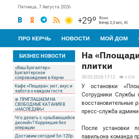
Пятница, 7 Августа 2026
+29º
ясно
ветер 2,5 м/с, Ю
ПРО КЕРЧЬ
НОВОСТИ
МОЙ ДОМ
На «Площади
БИЗНЕС НОВОСТИ
плитки
«Ваш Бухгалтер»:
Бухгалтерское
30.03.2026 17:12
4 634
сопровождение в Керчи
У остановки «Площ
Кафе «Пещера»: уют, вкус и
забота о каждом госте
Сотрудники Службы 
❄️ ПРИГЛАШАЕМ НА
восстановительные р
СВОБОДНЫЕ КАТАНИЯ В
«НАСЛЕДИИ»!
пресс-служба админи
Что делать с «улыбающейся
десной»? Коррекция без
После установки п
операции
павильона команда пр
Доставим сегодня! 5л-120р.