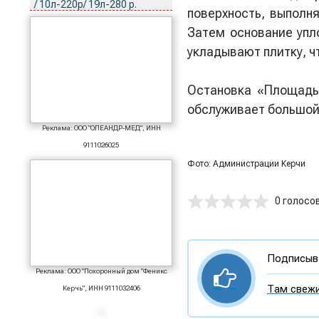
/ 10л-220р/ 19л-280 р.
поверхность, выполн
Затем основание упл
укладывают плитку, ч
Остановка «Площадь
обслуживает большой
Реклама: ООО "ОЛЕАНДР-МЕД", ИНН
9111026025
Фото: Администрации Керчи
0 голосо
Подписыва
Реклама: ООО "Похоронный дом "Феникс
Там свежи
Керчь", ИНН 9111032406