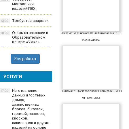
монтажники
изделий ПВХ
Требуется сварщик
13:00
Открыты вакансии в
10:00
Реклама: ИП Бычкова Ольга Николаевна, ИНН
Образовательном
222303245354
центре «Умка»
Вся работа
УСЛУГИ
Изготовление
17:00
Реклама: ИП Кучеров Антон Леонидович, ИНН
дачных и гостевых
911107413853
домов,
хозяйственных
блоков, бытовок,
гаражей, навесов,
киосков,
павильонов и других
изделий на основе