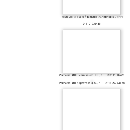
Реклама: ИП Бакай Татьяна Филипповна , ИНН
911101938445
Реклама: ИП Омельченко О.В., ИНН 911111009481
Реклама: ИП Киргетова Д. С., ИНН 9 111 097 444 66