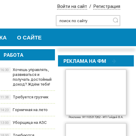
Войти на сайт
/
Регистрация
Найти
КА
О САЙТЕ
РАБОТА
РЕКЛАМА НА ФМ
Хочешь управлять,
16:30
развиваться и
получать достойный
доход? Ждём тебя!
Требуется грузчик
11:38
Горничная на лето
14:23
Реклама: 911105317262 - ИП Гайдай В.А.
Уборщица на АЗС
13:00
Требуются
18:00