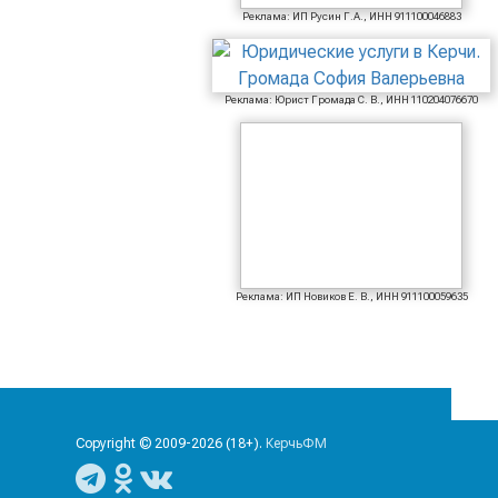
Реклама: ИП Русин Г.А., ИНН 911100046883
Реклама: Юрист Громада С. В., ИНН 110204076670
Реклама: ИП Новиков Е. В., ИНН 911100059635
Copyright © 2009-2026 (18+).
КерчьФМ