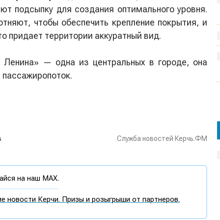
яют подсыпку для создания оптимального уровня.
отняют, чтобы обеспечить крепление покрытия, и
то придает территории аккуратный вид.
 Ленина» — одна из центральных в городе, она
 пассажиропоток.
в
Служба новостей Керчь.ФМ
йся на наш MAX.
е новости Керчи. Призы и розыгрыши от партнеров.