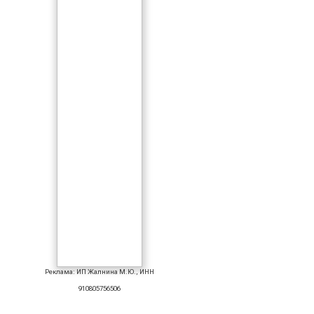
Реклама: ИП Жалнина М.Ю., ИНН
910805756506