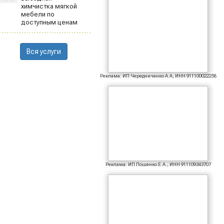
химчистка мягкой
мебели по
доступным ценам
Вся услуги
Реклама: ИП Чередниченко А.А, ИНН 911100022258
Реклама: ИП Лошенко Е.А., ИНН 911109343707