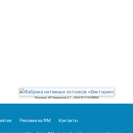
Реклама: ИП Бережной А.Г., ИНН 911116150093
иятия
Реклама на ФМ
Контакты