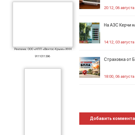
20:12, 06 августа
На АЗС Керчи н
14:12, 03 августа
Реклама: ООО «НПП «Вентос-Крым» ИНН
9111011396
Страховка от Б
18:00, 06 августа
Добавить коммент