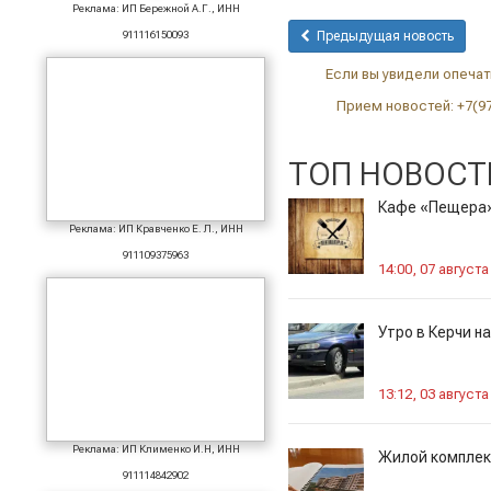
Реклама: ИП Бережной А.Г., ИНН
911116150093
Предыдущая новость
Если вы увидели опечатк
Прием новостей: +7(9
ТОП НОВОСТ
Кафе «Пещера»:
Реклама: ИП Кравченко Е. Л., ИНН
911109375963
14:00, 07 августа
Утро в Керчи н
13:12, 03 августа
Реклама: ИП Клименко И.Н, ИНН
Жилой комплекс
911114842902