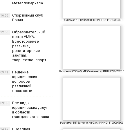
металлокаркаса
Спортивный клуб
16:56
Ронин
Реклама: ИП Войтов В. В., ИНН 911101031030
Образовательный
12:50
центр УМКА.
Всестороннее
развитие,
репетиторские
занятия,
творчество, спорт
Реклама: ООО «ММГ Скейтинг», ИНН 7718552410
Решение
09:41
юридических
вопросов
различной
сложности
Все виды
09:36
юридических услуг
в области
гражданского права
Реклама: ИП Залепухин С.А., ИНН 911100069506
Выездная
14:47