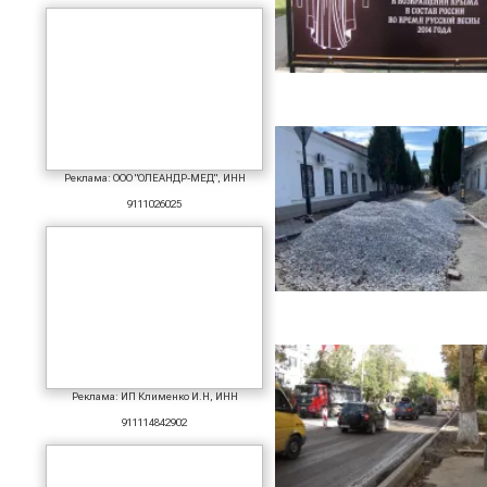
Реклама: ООО "ОЛЕАНДР-МЕД", ИНН
9111026025
Реклама: ИП Клименко И.Н, ИНН
911114842902