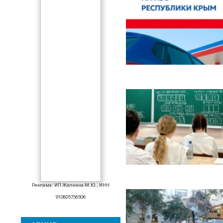
Реклама: ИП Жалнина М.Ю., ИНН
910805756506