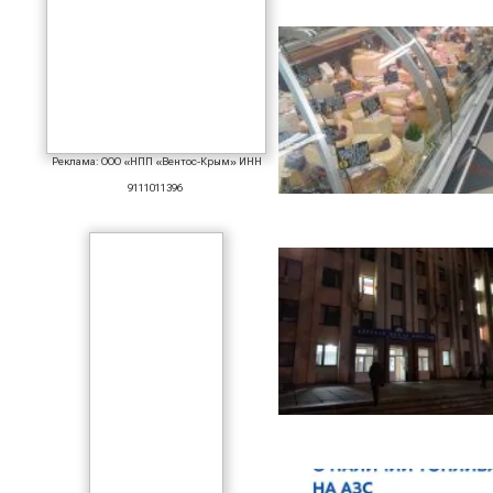
Реклама: ООО «НПП «Вентос-Крым» ИНН
9111011396