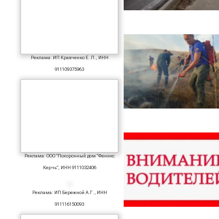
Реклама: ИП Кравченко Е. Л., ИНН
911109375963
Реклама: ООО "Похоронный дом "Феникс
Керчь", ИНН 9111032406
Реклама: ИП Бережной А.Г., ИНН
911116150093