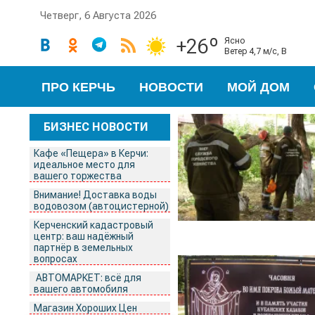
Четверг, 6 Августа 2026
+26º
ясно
ветер 4,7 м/с, В
ПРО КЕРЧЬ
НОВОСТИ
МОЙ ДОМ
БИЗНЕС НОВОСТИ
Кафе «Пещера» в Керчи:
идеальное место для
вашего торжества
Внимание! Доставка воды
водовозом (автоцистерной)
Керченский кадастровый
центр: ваш надёжный
партнёр в земельных
вопросах
АВТОМАРКЕТ: всё для
вашего автомобиля
Магазин Хороших Цен