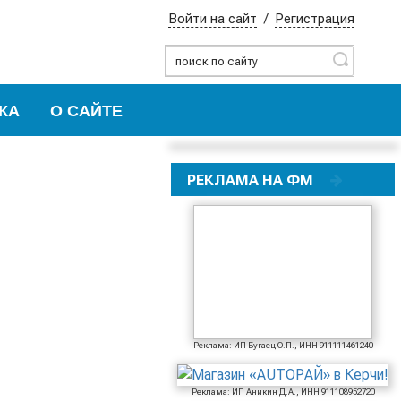
Войти на сайт
/
Регистрация
Найти
КА
О САЙТЕ
РЕКЛАМА НА ФМ
Реклама: ИП Бугаец О.П., ИНН 911111461240
Реклама: ИП Аникин Д.А., ИНН 911108952720