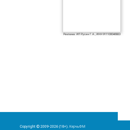
Реклама: ИП Русин Г.А., ИНН 911100046883
Copyright © 2009-2026 (18+).
КерчьФМ