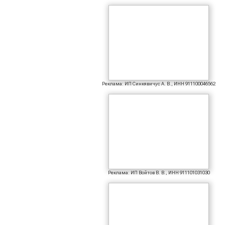
Реклама: ИП Синкявичус А. В., ИНН 911100046562
Реклама: ИП Войтов В. В., ИНН 911101031030