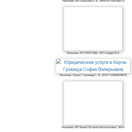
Реклама: ИП Люшняк Р. А., ИНН 911100108113
Реклама: 911105317262 - ИП Гайдай В.А.
Реклама: Юрист Громада С. В., ИНН 110204076670
Реклама: ИП Бакай Татьяна Филипповна , ИНН