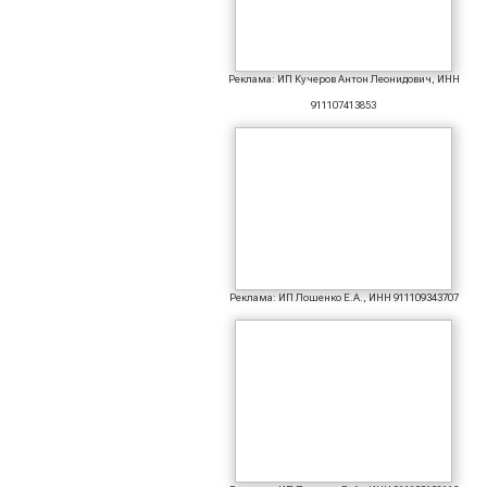
Реклама: ИП Кучеров Антон Леонидович, ИНН
911107413853
Реклама: ИП Лошенко Е.А., ИНН 911109343707