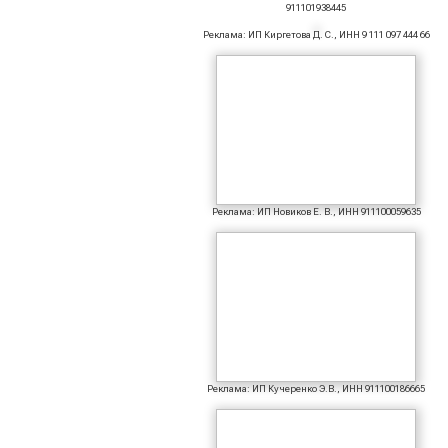
911101938445
Реклама: ИП Киргетова Д. С., ИНН 9 111 097 444 66
Реклама: ИП Новиков Е. В., ИНН 911100059635
Реклама: ИП Кучеренко Э.В., ИНН 911100186665