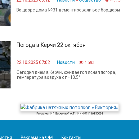
22.10.2025 09:12
Новости
»
Общество
4 775
Во дворе дома №31 демонтировали все бордюры
Погода в Керчи 22 октября
22.10.2025 07:02
Новости
4 593
Сегодня днем в Керчи, ожидается ясная погода,
температура воздуха от +10.5°
Реклама: ИП Бережной А.Г., ИНН 911116150093
иятия
Реклама на ФМ
Контакты