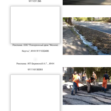
9111011396
Реклама: ООО "Похоронный дом "Феникс
Керчь", ИНН 9111032406
Реклама: ИП Бережной А.Г., ИНН
911116150093