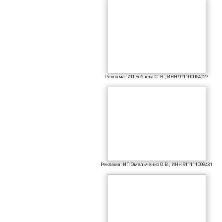
Реклама: ИП Бебнева С. В., ИНН 911100054027
Реклама: ИП Омельченко О.В., ИНН 911111009481