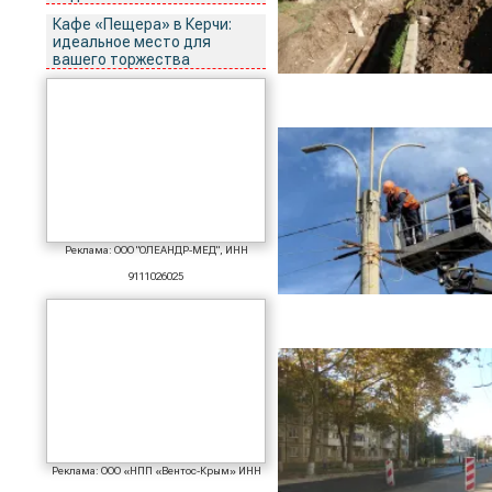
Кафе «Пещера» в Керчи:
идеальное место для
вашего торжества
Реклама: ООО "ОЛЕАНДР-МЕД", ИНН
9111026025
Реклама: ООО «НПП «Вентос-Крым» ИНН