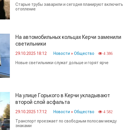
Старые трубы заварили и сегодня планируют включить
отопление
На автомобильных кольцах Керчи заменили
светильники
29.10.2025 18:12
Новости
»
Общество
4 386
Новые светильники служат дольше и горят ярче
На улице Горького в Керчи укладывают
второй слой асфальта
29.10.2025 17:12
Новости
»
Общество
4 582
Транспорт проезжает по свободным полосам между
знаками