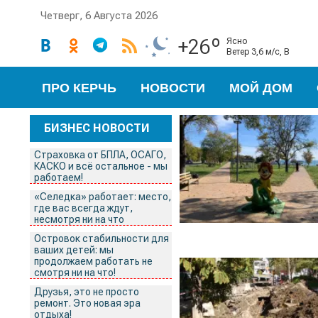
Четверг, 6 Августа 2026
+26º
ясно
ветер 3,6 м/с, В
ПРО КЕРЧЬ
НОВОСТИ
МОЙ ДОМ
БИЗНЕС НОВОСТИ
Страховка от БПЛА, ОСАГО,
КАСКО и всё остальное - мы
работаем!
«Селедка» работает: место,
где вас всегда ждут,
несмотря ни на что
Островок стабильности для
ваших детей: мы
продолжаем работать не
смотря ни на что!
Друзья, это не просто
ремонт. Это новая эра
отдыха!