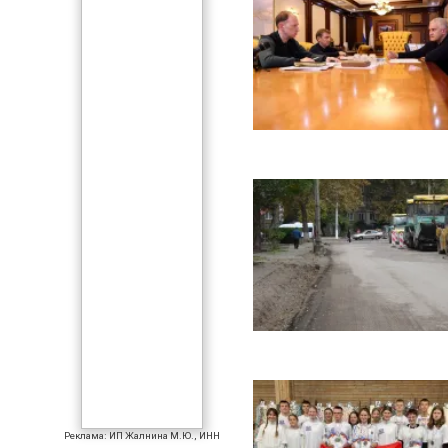
Реклама: ИП Жалнина М.Ю., ИНН