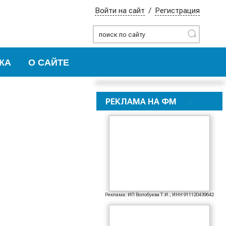
Войти на сайт
/
Регистрация
Найти
КА
О САЙТЕ
РЕКЛАМА НА ФМ
Реклама: ИП Волобуева Т.И., ИНН 911120439642