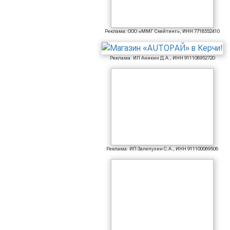
Реклама: ООО «ММГ Скейтинг», ИНН 7718552410
Реклама: ИП Аникин Д.А., ИНН 911108952720
Реклама: ИП Залепухин С.А., ИНН 911100069506