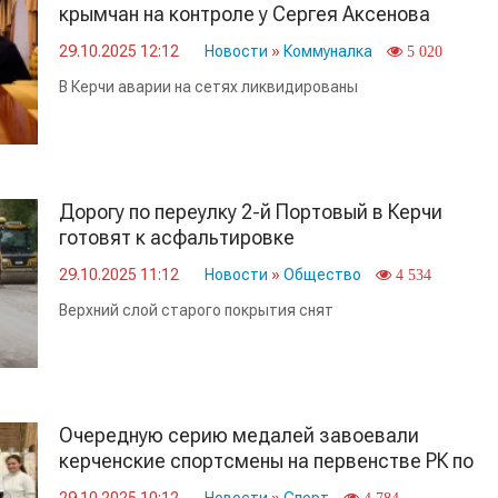
крымчан на контроле у Сергея Аксенова
29.10.2025 12:12
Новости
»
Коммуналка
5 020
В Керчи аварии на сетях ликвидированы
Дорогу по переулку 2-й Портовый в Керчи
готовят к асфальтировке
29.10.2025 11:12
Новости
»
Общество
4 534
Верхний слой старого покрытия снят
Очередную серию медалей завоевали
керченские спортсмены на первенстве РК по
стрельбе из лука