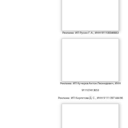
Реклама: ИП Русин Г.А., ИНН 911100046883
Реклама: ИП Кучеров Антон Леонидович, ИНН
911107413853
Реклама: ИП Киргетова Д. С., ИНН 9 111 097 444 66