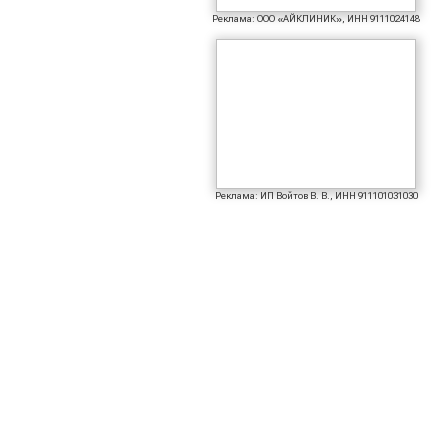
Реклама: ООО «АЙКЛИНИК», ИНН 9111024148
Реклама: ИП Войтов В. В., ИНН 911101031030