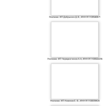
Реклама: ИП Добрынин Д.В., ИНН 911109540871
Реклама: ИП Чередниченко А.А, ИНН 911100022258
Реклама: ИП Новиков Е. В., ИНН 911100059635