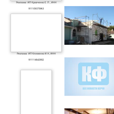
Реклама: ИП Кравченко Е. Л., ИНН
911109375963
Реклама: ИП Клименко И.Н, ИНН
911114842902