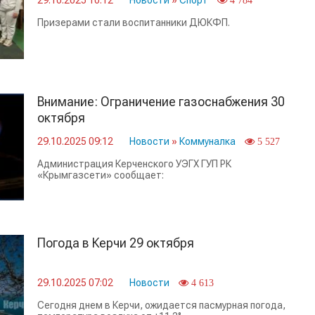
29.10.2025 10:12
Новости
»
Спорт
4 784
Призерами стали воспитанники ДЮКФП.
Внимание: Ограничение газоснабжения 30
октября
29.10.2025 09:12
Новости
»
Коммуналка
5 527
Администрация Керченского УЭГХ ГУП РК
«Крымгазсети» сообщает:
Погода в Керчи 29 октября
29.10.2025 07:02
Новости
4 613
Сегодня днем в Керчи, ожидается пасмурная погода,