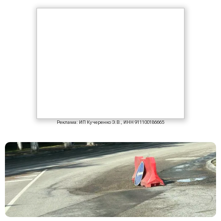
Реклама: ИП Кучеренко Э.В., ИНН 911100186665