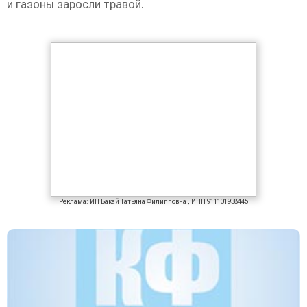
и газоны заросли травой.
Реклама: ИП Бакай Татьяна Филипповна , ИНН 911101938445