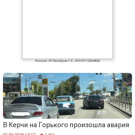
Реклама: ИП Волобуева Т.И., ИНН 911120439642
В Керчи на Горького произошла авария