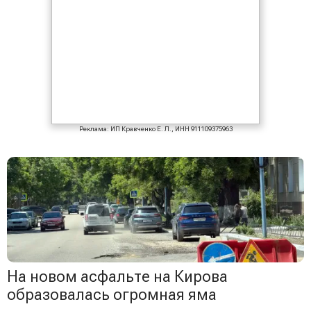
Реклама: ИП Кравченко Е. Л., ИНН 911109375963
На новом асфальте на Кирова
образовалась огромная яма