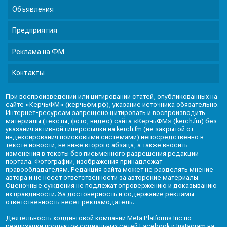
Объявления
Предприятия
Реклама на ФМ
Контакты
При воспроизведении или цитировании статей, опубликованных на
сайте «КерчьФМ» (керчьфм.рф), указание источника обязательно.
Интернет-ресурсам запрещено цитировать и воспроизводить
материалы (тексты, фото, видео) сайта «КерчьФМ» (kerch.fm) без
указания активной гиперссылки на kerch.fm (не закрытой от
индексирования поисковыми системами) непосредственно в
тексте новости, не ниже второго абзаца, а также вносить
изменения в тексты без письменного разрешения редакции
портала. Фотографии, изображения принадлежат
правообладателям. Редакция сайта может не разделять мнение
автора и не несет ответственности за авторские материалы.
Оценочные суждения не подлежат опровержению и доказыванию
их правдивости. За достоверность и содержание рекламы
ответственность несет рекламодатель.
Деятельность холдинговой компании Meta Platforms Inc по
реализации продуктов социальных сетей Facebook и Instagram на