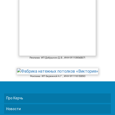
Реклама: ИП Добрынин Д.В., ИНН 911109540871
Реклама: ИП Бережной А.Г., ИНН 911116150093
Про Керчь
Новости