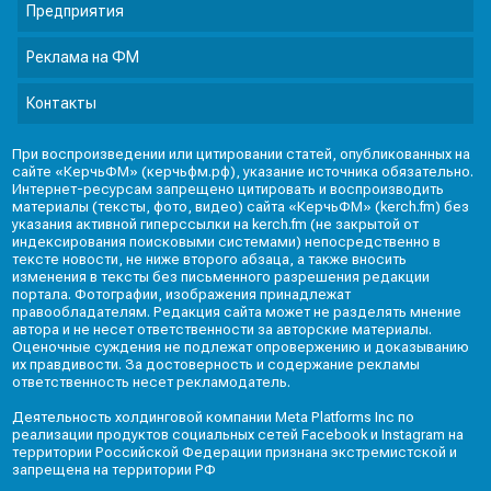
Предприятия
Реклама на ФМ
Контакты
При воспроизведении или цитировании статей, опубликованных на
сайте «КерчьФМ» (керчьфм.рф), указание источника обязательно.
Интернет-ресурсам запрещено цитировать и воспроизводить
материалы (тексты, фото, видео) сайта «КерчьФМ» (kerch.fm) без
указания активной гиперссылки на kerch.fm (не закрытой от
индексирования поисковыми системами) непосредственно в
тексте новости, не ниже второго абзаца, а также вносить
изменения в тексты без письменного разрешения редакции
портала. Фотографии, изображения принадлежат
правообладателям. Редакция сайта может не разделять мнение
автора и не несет ответственности за авторские материалы.
Оценочные суждения не подлежат опровержению и доказыванию
их правдивости. За достоверность и содержание рекламы
ответственность несет рекламодатель.
Деятельность холдинговой компании Meta Platforms Inc по
реализации продуктов социальных сетей Facebook и Instagram на
территории Российской Федерации признана экстремистской и
запрещена на территории РФ