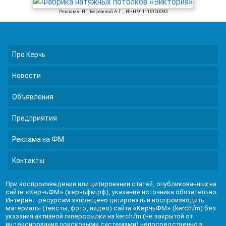
Реклама: ИП Бережной А.Г., ИНН 911116150093
Про Керчь
Новости
Объявления
Предприятия
Реклама на ФМ
Контакты
При воспроизведении или цитировании статей, опубликованных на
сайте «КерчьФМ» (керчьфм.рф), указание источника обязательно.
Интернет-ресурсам запрещено цитировать и воспроизводить
материалы (тексты, фото, видео) сайта «КерчьФМ» (kerch.fm) без
указания активной гиперссылки на kerch.fm (не закрытой от
индексирования поисковыми системами) непосредственно в