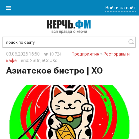
Войти на сайт
Найти
03.06.2026 16:50
Предприятия
»
Рестораны и
10 724
кафе
erid: 2SDnjeCqUXc
Азиатское бистро | ХО