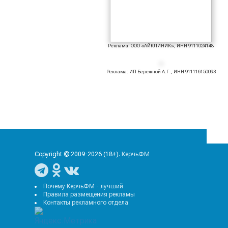
Реклама: ООО «АЙКЛИНИК», ИНН 9111024148
Реклама: ИП Бережной А.Г., ИНН 911116150093
Copyright © 2009-2026 (18+).
КерчьФМ
Почему КерчьФМ - лучший
Правила размещения рекламы
Контакты рекламного отдела