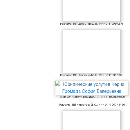
Реклама: ИП Добрынин Д.В., ИНН 911109540871
Реклама: ИП Павленко М. Р., ИНН 911103871108
Реклама: Юрист Громада С. В., ИНН 110204076670
Реклама: ИП Киргетова Д. С., ИНН 9 111 097 444 66