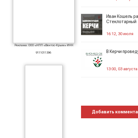
Иван Кошель р
Стеклотарный
16:12, 30 июля
Реклама: ООО «НПП «Вентос-Крым» ИНН
В Керчи прове
9111011396
13:00, 03 августа
Добавить коммент