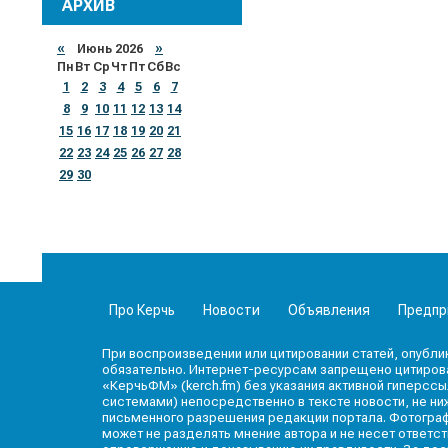
АРХИВ
«
Июнь 2026
»
Пн
Вт
Ср
Чт
Пт
Сб
Вс
1
2
3
4
5
6
7
8
9
10
11
12
13
14
15
16
17
18
19
20
21
22
23
24
25
26
27
28
29
30
Про Керчь
Новости
Объявления
Предпр
При воспроизведении или цитировании статей, опубли
обязательно. Интернет-ресурсам запрещено цитироват
«КерчьФМ» (kerch.fm) без указания активной гиперссы
системами) непосредственно в тексте новости, не ниж
письменного разрешения редакции портала. Фотогра
может не разделять мнение автора и не несет ответс