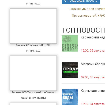
Предыдущая новость
911116150093
Если вы увидели опечатк
Прием новостей: +7(9
ТОП НОВОСТ
Керченский ка
Реклама: ИП Клименко И.Н, ИНН
13:00, 05 августа
911114842902
Магазин Хорош
09:00, 05 августа
Керчь частично
Реклама: ООО "Похоронный дом "Феникс
Керчь", ИНН 9111032406
15:12, 04 августа