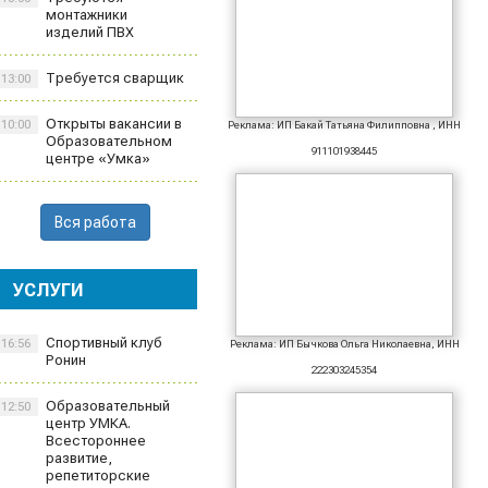
монтажники
изделий ПВХ
Требуется сварщик
13:00
Открыты вакансии в
10:00
Реклама: ИП Бакай Татьяна Филипповна , ИНН
Образовательном
911101938445
центре «Умка»
Вся работа
УСЛУГИ
Спортивный клуб
16:56
Реклама: ИП Бычкова Ольга Николаевна, ИНН
Ронин
222303245354
Образовательный
12:50
центр УМКА.
Всестороннее
развитие,
репетиторские