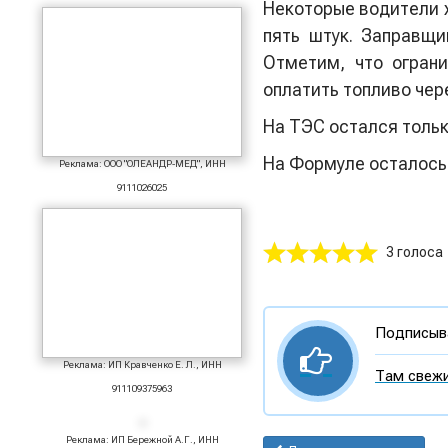
Некоторые водители х
пять штук. Заправщи
Отметим, что ограни
оплатить топливо чер
На ТЭС остался только
На Формуле осталось 
Реклама: ООО "ОЛЕАНДР-МЕД", ИНН
9111026025
3 голоса
Подписыва
Реклама: ИП Кравченко Е. Л., ИНН
Там свежи
911109375963
Реклама: ИП Бережной А.Г., ИНН