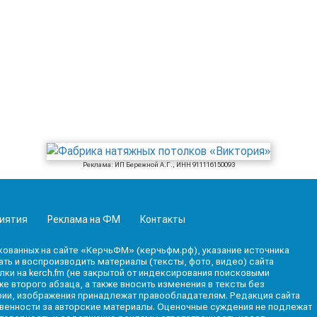
Реклама: ИП Бережной А.Г., ИНН 911116150093
иятия
Реклама на ФМ
Контакты
кованных на сайте «КерчьФМ» (керчьфм.рф), указание источника
ь и воспроизводить материалы (тексты, фото, видео) сайта
лки на kerch.fm (не закрытой от индексирования поисковыми
е второго абзаца, а также вносить изменения в тексты без
фии, изображения принадлежат правообладателям. Редакция сайта
твенности за авторские материалы. Оценочные суждения не подлежат