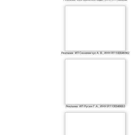
Реклама: ИП Синкявичус А. В., ИНН 911100046562
Реклама: ИП Русин Г.А., ИНН 911100046883