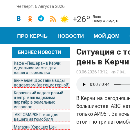
Четверг, 6 Августа 2026
+26º
ясно
ветер 4,7 м/с, В
ПРО КЕРЧЬ
НОВОСТИ
МОЙ ДОМ
Ситуация с 
БИЗНЕС НОВОСТИ
день в Керчи
Кафе «Пещера» в Керчи:
идеальное место для
03.06.2026 13:12
7 041
вашего торжества
Внимание! Доставка воды
водовозом (автоцистерной)
Керченский кадастровый
центр: ваш надёжный
В Керчи на сегодняш
партнёр в земельных
большинстве АЗС нет
вопросах
только АИ95+. За ночь
АВТОМАРКЕТ: всё для
вашего автомобиля
стоит по три автомоб
Магазин Хороших Цен