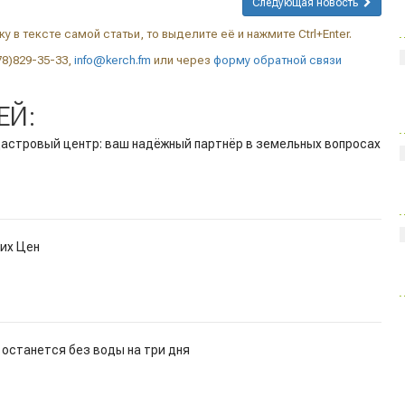
Следующая новость
у в тексте самой статьи, то выделите её и нажмите Ctrl+Enter.
78)829-35-33,
info@kerch.fm
или через
форму обратной связи
ЕЙ:
дастровый центр: ваш надёжный партнёр в земельных вопросах
их Цен
 останется без воды на три дня