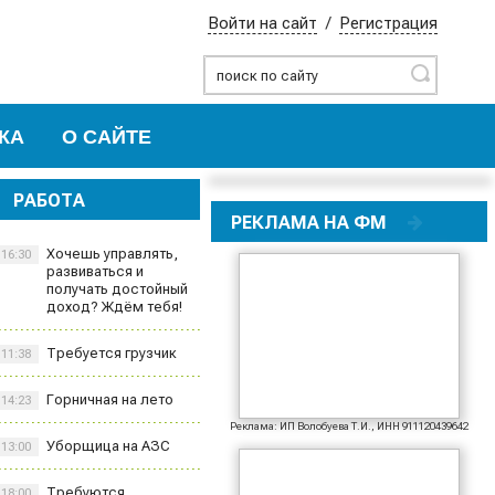
Войти на сайт
/
Регистрация
Найти
КА
О САЙТЕ
РАБОТА
РЕКЛАМА НА ФМ
Хочешь управлять,
16:30
развиваться и
получать достойный
доход? Ждём тебя!
Требуется грузчик
11:38
Горничная на лето
14:23
Реклама: ИП Волобуева Т.И., ИНН 911120439642
Уборщица на АЗС
13:00
Требуются
18:00