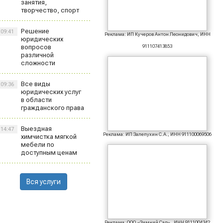
занятия,
творчество, спорт
Решение
09:41
Реклама: ИП Кучеров Антон Леонидович, ИНН
юридических
вопросов
911107413853
различной
сложности
Все виды
09:36
юридических услуг
в области
гражданского права
Выездная
14:47
Реклама: ИП Залепухин С.А., ИНН 911100069506
химчистка мягкой
мебели по
доступным ценам
Вся услуги
Реклама: ООО «Зимний Сад» , ИНН 9111004342