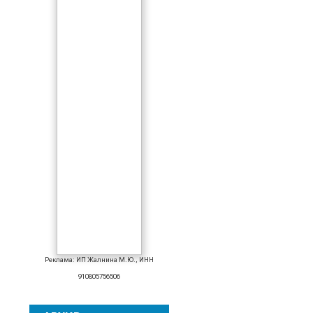
Реклама: ИП Жалнина М.Ю., ИНН
910805756506