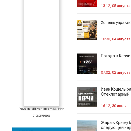
13:12, 05 августа
Хочешь управля
16:30, 04 августа
Погода в Керчи
07:02, 02 августа
Иван Кошель р
Стеклотарный
16:12, 30 июля
Реклама: ИП Жалнина М.Ю., ИНН
910805756506
Жара в Крыму б
следующей не