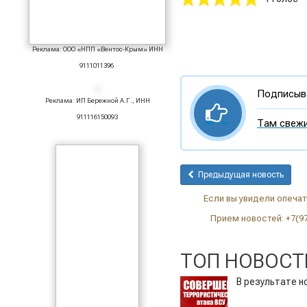
Реклама: ООО «НПП «Вентос-Крым» ИНН
9111011396
Подписыва
Реклама: ИП Бережной А.Г., ИНН
911116150093
Там свежи
Предыдущая новость
Если вы увидели опечатк
Прием новостей: +7(9
ТОП НОВОСТ
В результате н