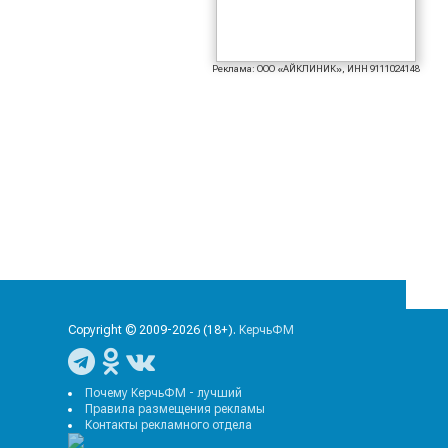
Реклама: ООО «АЙКЛИНИК», ИНН 9111024148
Copyright © 2009-2026 (18+).
КерчьФМ
Почему КерчьФМ - лучший
Правила размещения рекламы
Контакты рекламного отдела