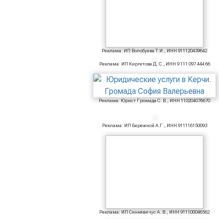
Реклама: ИП Волобуева Т.И., ИНН 911120439642
Реклама: ИП Киргетова Д. С., ИНН 9 111 097 444 66
Реклама: Юрист Громада С. В., ИНН 110204076670
Реклама: ИП Бережной А.Г., ИНН 911116150093
Реклама: ИП Синкявичус А. В., ИНН 911100046562