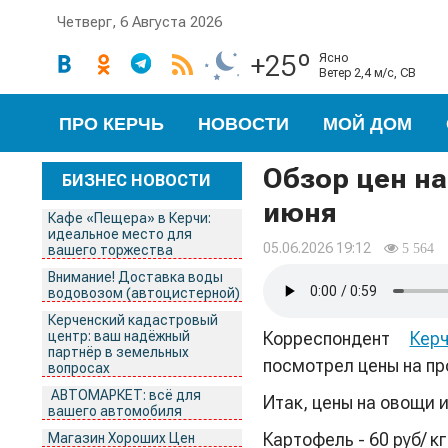
Четверг, 6 Августа 2026
+25º
ясно
ветер 2,4 м/с, СВ
ПРО КЕРЧЬ
НОВОСТИ
МОЙ ДОМ
Обзор цен на
БИЗНЕС НОВОСТИ
июня
Кафе «Пещера» в Керчи:
идеальное место для
05.06.2026 19:12
5 564
вашего торжества
Внимание! Доставка воды
водовозом (автоцистерной)
Керченский кадастровый
центр: ваш надёжный
Корреспондент
Кер
партнёр в земельных
посмотрел цены на пр
вопросах
АВТОМАРКЕТ: всё для
Итак, цены на овощи и
вашего автомобиля
Картофель - 60 руб/ кг
Магазин Хороших Цен