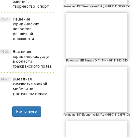
занятия,
творчество, спорт
Реклама: ИП Залепухин С.А., ИНН 911100069506
Решение
09:41
юридических
вопросов
различной
сложности
Все виды
09:36
юридических услуг
Реклама: ИП Бугаец О.П., ИНН 911111461240
в области
гражданского права
Выездная
14:47
химчистка мягкой
мебели по
доступным ценам
Вся услуги
Реклама: ИП Павленко М. Р., ИНН 911103871108