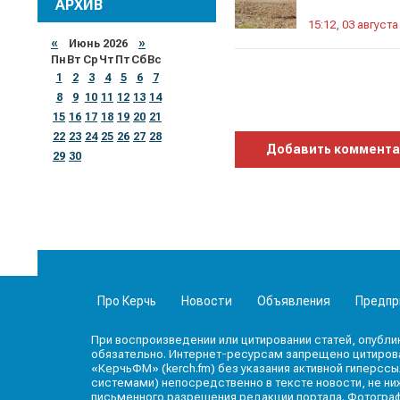
АРХИВ
15:12, 03 августа
«
Июнь 2026
»
Пн
Вт
Ср
Чт
Пт
Сб
Вс
1
2
3
4
5
6
7
8
9
10
11
12
13
14
15
16
17
18
19
20
21
22
23
24
25
26
27
28
Добавить коммент
29
30
Про Керчь
Новости
Объявления
Предпр
При воспроизведении или цитировании статей, опубли
обязательно. Интернет-ресурсам запрещено цитироват
«КерчьФМ» (kerch.fm) без указания активной гиперссы
системами) непосредственно в тексте новости, не ниж
письменного разрешения редакции портала. Фотогра