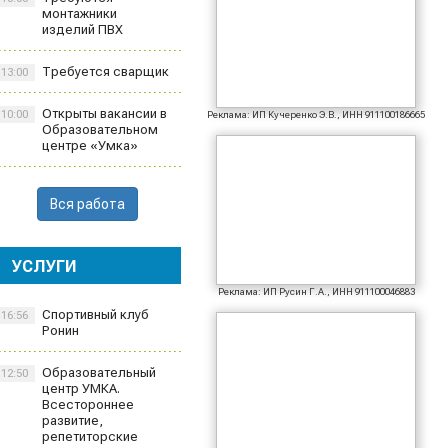
монтажники
изделий ПВХ
Требуется сварщик
13:00
Открыты вакансии в
10:00
Реклама: ИП Кучеренко Э.В., ИНН 911100186665
Образовательном
центре «Умка»
Вся работа
УСЛУГИ
Реклама: ИП Русин Г.А., ИНН 911100046883
Спортивный клуб
16:56
Ронин
Образовательный
12:50
центр УМКА.
Всестороннее
развитие,
репетиторские