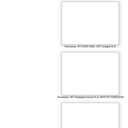
Реклама: 911105317262 - ИП Гайдай В.А.
Реклама: ИП Чередниченко А.А, ИНН 911100022258