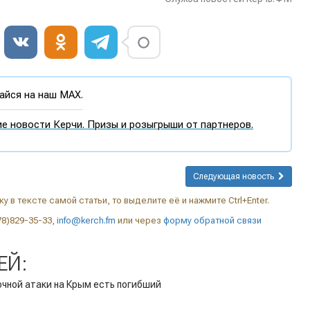
йся на наш MAX.
е новости Керчи. Призы и розыгрыши от партнеров.
Следующая новость
у в тексте самой статьи, то выделите её и нажмите Ctrl+Enter.
78)829-35-33,
info@kerch.fm
или через
форму обратной связи
ЕЙ:
очной атаки на Крым есть погибший