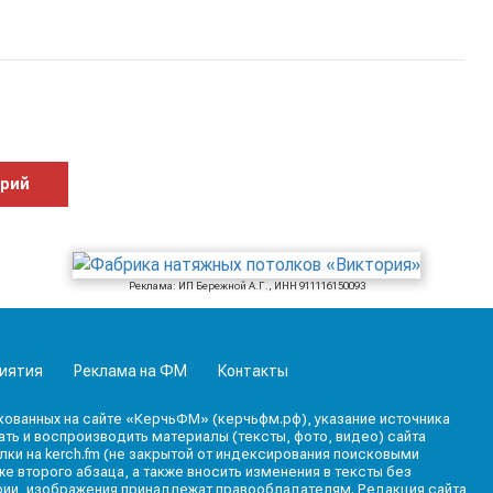
арий
Реклама: ИП Бережной А.Г., ИНН 911116150093
иятия
Реклама на ФМ
Контакты
кованных на сайте «КерчьФМ» (керчьфм.рф), указание источника
ь и воспроизводить материалы (тексты, фото, видео) сайта
лки на kerch.fm (не закрытой от индексирования поисковыми
е второго абзаца, а также вносить изменения в тексты без
фии, изображения принадлежат правообладателям. Редакция сайта