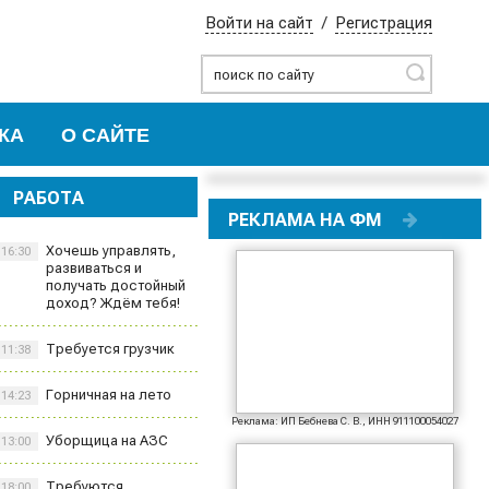
Войти на сайт
/
Регистрация
Найти
КА
О САЙТЕ
РАБОТА
РЕКЛАМА НА ФМ
Хочешь управлять,
16:30
развиваться и
получать достойный
доход? Ждём тебя!
Требуется грузчик
11:38
Горничная на лето
14:23
Реклама: ИП Бебнева С. В., ИНН 911100054027
Уборщица на АЗС
13:00
Требуются
18:00