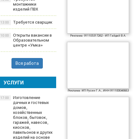
монтажники
изделий ПВХ
Требуется сварщик
13:00
Открыты вакансии в
10:00
Реклама: 911105317262 - ИП Гайдай В.А.
Образовательном
центре «Умка»
Вся работа
УСЛУГИ
Реклама: ИП Русин Г.А., ИНН 911100046883
Изготовление
17:00
дачных и гостевых
домов,
хозяйственных
блоков, бытовок,
гаражей, навесов,
киосков,
павильонов и других
изделий на основе