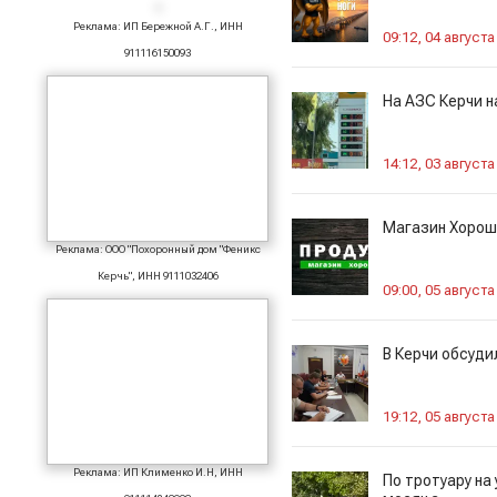
Реклама: ИП Бережной А.Г., ИНН
09:12, 04 августа
911116150093
На АЗС Керчи н
14:12, 03 августа
Магазин Хорош
Реклама: ООО "Похоронный дом "Феникс
Керчь", ИНН 9111032406
09:00, 05 августа
В Керчи обсуди
19:12, 05 августа
Реклама: ИП Клименко И.Н, ИНН
По тротуару на