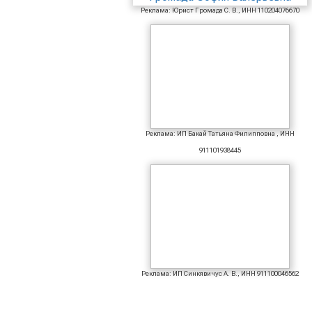
Реклама: Юрист Громада С. В., ИНН 110204076670
Реклама: ИП Бакай Татьяна Филипповна , ИНН
911101938445
Реклама: ИП Синкявичус А. В., ИНН 911100046562