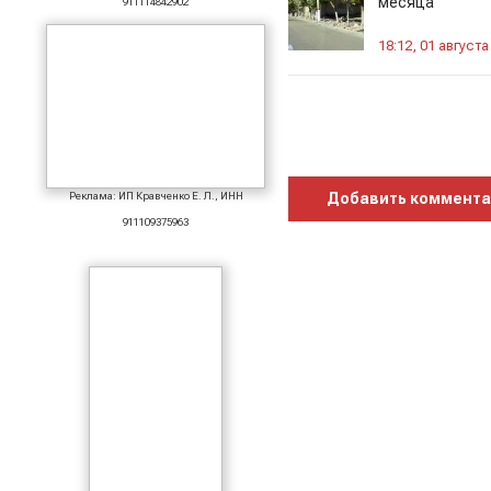
месяца
911114842902
18:12, 01 августа
Реклама: ИП Кравченко Е. Л., ИНН
Добавить коммент
911109375963