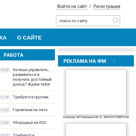
Войти на сайт
/
Регистрация
Найти
КА
О САЙТЕ
РАБОТА
РЕКЛАМА НА ФМ
Хочешь управлять,
16:30
развиваться и
получать достойный
доход? Ждём тебя!
Требуется грузчик
11:38
Горничная на лето
14:23
Реклама: ИП Павленко М. Р., ИНН 911103871108
Уборщица на АЗС
13:00
Требуются
18:00