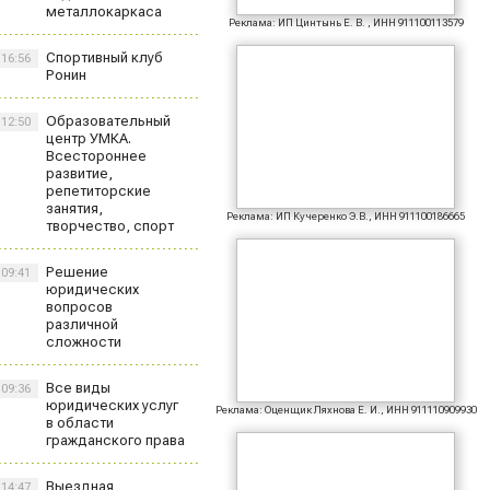
металлокаркаса
Реклама: ИП Цинтынь Е. В. , ИНН 911100113579
Спортивный клуб
16:56
Ронин
Образовательный
12:50
центр УМКА.
Всестороннее
развитие,
репетиторские
занятия,
Реклама: ИП Кучеренко Э.В., ИНН 911100186665
творчество, спорт
Решение
09:41
юридических
вопросов
различной
сложности
Все виды
09:36
юридических услуг
Реклама: Оценщик Ляхнова Е. И., ИНН 911110909930
в области
гражданского права
Выездная
14:47