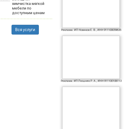
химчистка мягкой
мебели по
доступным ценам
Вся услуги
Реклама: ИП Новиков Е. В., ИНН 911100059635
Реклама: ИП Люшняк Р. А., ИНН 911100108113