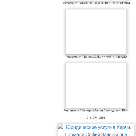
Реклама: ИП Омельченко О.В., ИНН 911111009481
Реклама: ИП Бугаец О.П., ИНН 911111461240
Реклама: ИП Кучеров Антон Леонидович, ИНН
911107413853