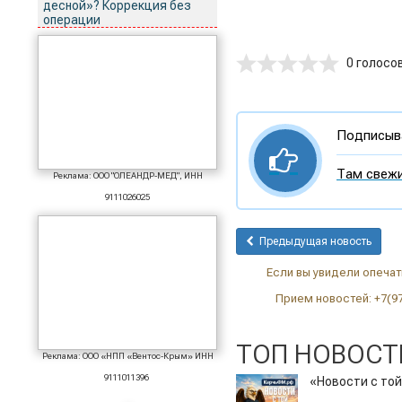
десной»? Коррекция без
операции
0 голосо
Подписыва
Там свежи
Реклама: ООО "ОЛЕАНДР-МЕД", ИНН
9111026025
Предыдущая новость
Если вы увидели опечатк
Прием новостей: +7(9
ТОП НОВОСТ
Реклама: ООО «НПП «Вентос-Крым» ИНН
9111011396
«Новости с той