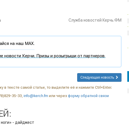
в
Служба новостей Керчь.ФМ
йся на наш MAX.
е новости Керчи. Призы и розыгрыши от партнеров.
Следующая новость
у в тексте самой статьи, то выделите её и нажмите Ctrl+Enter.
78)829-35-33,
info@kerch.fm
или через
форму обратной связи
ЕЙ:
 ноги» - дайджест