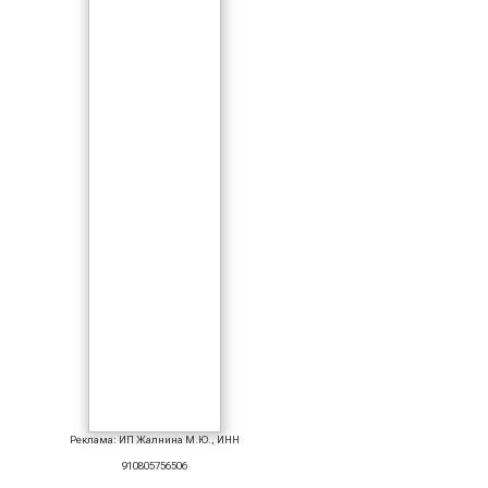
Реклама: ИП Жалнина М.Ю., ИНН
910805756506