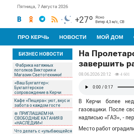
Пятница, 7 Августа 2026
+27º
ясно
ветер 4,3 м/с, СВ
ПРО КЕРЧЬ
НОВОСТИ
МОЙ ДОМ
На Пролетарс
БИЗНЕС НОВОСТИ
завершить р
Фабрика натяжных
потолков Виктория и
08.06.2026 20:12
4 601
Магазин Светотехники!
«Ваш Бухгалтер»:
Бухгалтерское
сопровождение в Керчи
Кафе «Пещера»: уют, вкус и
В Керчи более нед
забота о каждом госте
газовщики. После св
❄️ ПРИГЛАШАЕМ НА
надписью «ГАЗ», - пе
СВОБОДНЫЕ КАТАНИЯ В
«НАСЛЕДИИ»!
Место работ оградили
Что делать с «улыбающейся