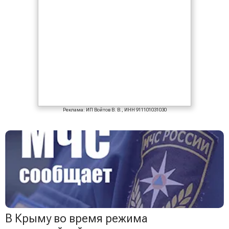
Реклама: ИП Войтов В. В., ИНН 911101031030
В Крыму во время режима