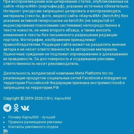
При воспроизведении или цитировании статей, опубликованных на
сайте «КерчьФМ» (керчьфм.рф), указание источника обязательно.
Интернет-ресурсам запрещено цитировать и воспроизводить
материалы (тексты, фото, видео) сайта «КерчьФМ» (kerch.fm) без
указания активной гиперссылки на kerch.fm (не закрытой от
индексирования поисковыми системами) непосредственно в
тексте новости, не ниже второго абзаца, а также вносить
изменения в тексты без письменного разрешения редакции
портала. Фотографии, изображения принадлежат
правообладателям. Редакция сайта может не разделять мнение
автора и не несет ответственности за авторские материалы.
Оценочные суждения не подлежат опровержению и доказыванию
их правдивости. За достоверность и содержание рекламы
ответственность несет рекламодатель.
Деятельность холдинговой компании Meta Platforms Inc по
реализации продуктов социальных сетей Facebook и Instagram на
территории Российской Федерации признана экстремистской и
запрещена на территории РФ
Copyright © 2009-2026 (18+).
КерчьФМ
Почему КерчьФМ - лучший
Правила размещения рекламы
Контакты рекламного отдела