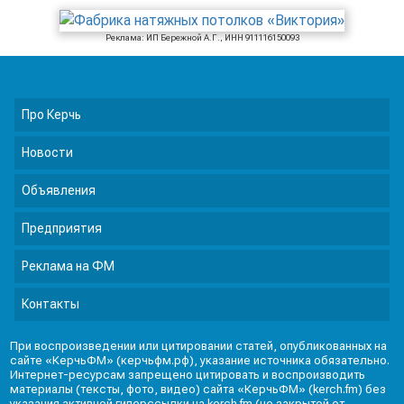
Реклама: ИП Бережной А.Г., ИНН 911116150093
Про Керчь
Новости
Объявления
Предприятия
Реклама на ФМ
Контакты
При воспроизведении или цитировании статей, опубликованных на
сайте «КерчьФМ» (керчьфм.рф), указание источника обязательно.
Интернет-ресурсам запрещено цитировать и воспроизводить
материалы (тексты, фото, видео) сайта «КерчьФМ» (kerch.fm) без
указания активной гиперссылки на kerch.fm (не закрытой от