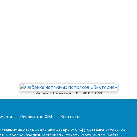
Реклама: ИП Бережной А.Г., ИНН 911116150093
иятия
Реклама на ФМ
Контакты
кованных на сайте «КерчьФМ» (керчьфм.рф), указание источника
ь и воспроизводить материалы (тексты, фото, видео) сайта