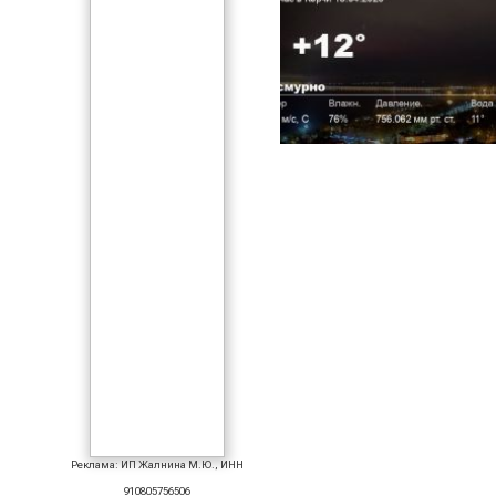
Реклама: ИП Жалнина М.Ю., ИНН
910805756506