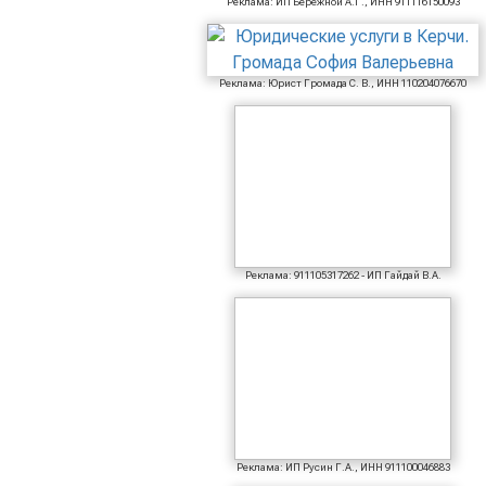
Реклама: ИП Бережной А.Г., ИНН 911116150093
Реклама: Юрист Громада С. В., ИНН 110204076670
Реклама: 911105317262 - ИП Гайдай В.А.
Реклама: ИП Русин Г.А., ИНН 911100046883