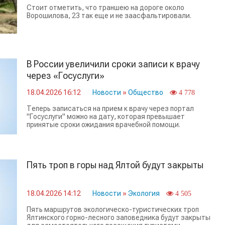
Стоит отметить, что траншею на дороге около
Ворошилова, 23 так еще и не заасфальтировали.
В России увеличили сроки записи к врачу
через «Госуслуги»
18.04.2026 16:12
Новости
»
Общество
4 778
Теперь записаться на прием к врачу через портал
"Госуслуги" можно на дату, которая превышает
принятые сроки ожидания врачебной помощи.
Пять троп в горы над Ялтой будут закрыты
18.04.2026 14:12
Новости
»
Экология
4 505
Пять маршрутов экологическо-туристических троп
Ялтинского горно-лесного заповедника будут закрыты