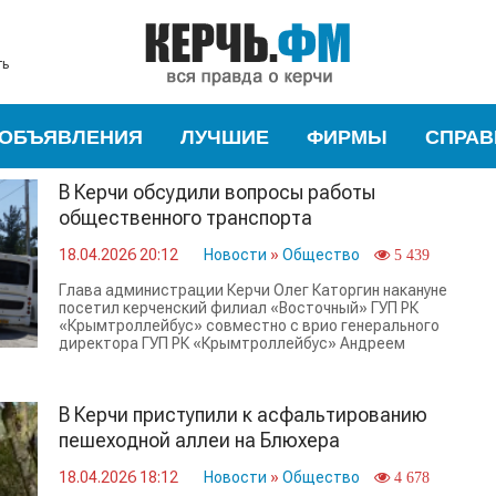
ть
ОБЪЯВЛЕНИЯ
ЛУЧШИЕ
ФИРМЫ
СПРАВ
В Керчи обсудили вопросы работы
общественного транспорта
18.04.2026 20:12
Новости
»
Общество
5 439
Глава администрации Керчи Олег Каторгин накануне
посетил керченский филиал «Восточный» ГУП РК
«Крымтроллейбус» совместно с врио генерального
директора ГУП РК «Крымтроллейбус» Андреем
Левашовым.
В Керчи приступили к асфальтированию
пешеходной аллеи на Блюхера
18.04.2026 18:12
Новости
»
Общество
4 678