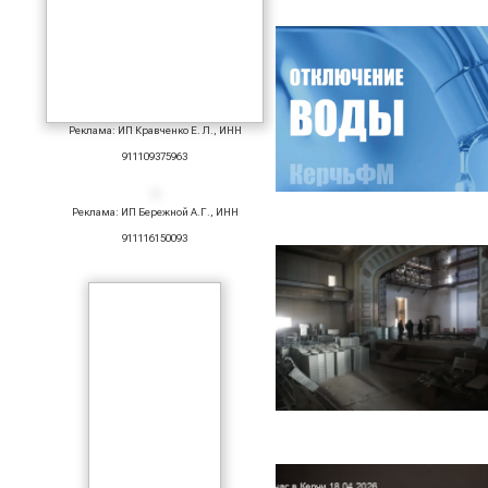
Реклама: ИП Кравченко Е. Л., ИНН
911109375963
Реклама: ИП Бережной А.Г., ИНН
911116150093