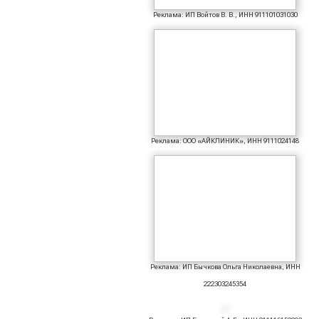
Реклама: ИП Войтов В. В., ИНН 911101031030
Реклама: ООО «АЙКЛИНИК», ИНН 9111024148
Реклама: ИП Бычкова Ольга Николаевна, ИНН
222303245354