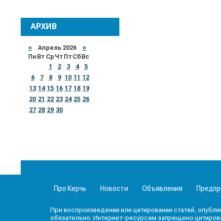
АРХИВ
«
Апрель 2026
»
Пн
Вт
Ср
Чт
Пт
Сб
Вс
1
2
3
4
5
6
7
8
9
10
11
12
13
14
15
16
17
18
19
20
21
22
23
24
25
26
27
28
29
30
Про Керчь
Новости
Объявления
Предпр
При воспроизведении или цитировании статей, опубли
обязательно. Интернет-ресурсам запрещено цитироват