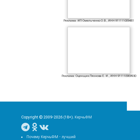
Реклама: ИП Омельченко О.В., ИНН 911111009481
Реклама: Оценщик Ляхнова Е. И., ИНН 911110909930
Copyright © 2009-2026 (18+).
КерчьФМ
Почему КерчьФМ - лучший