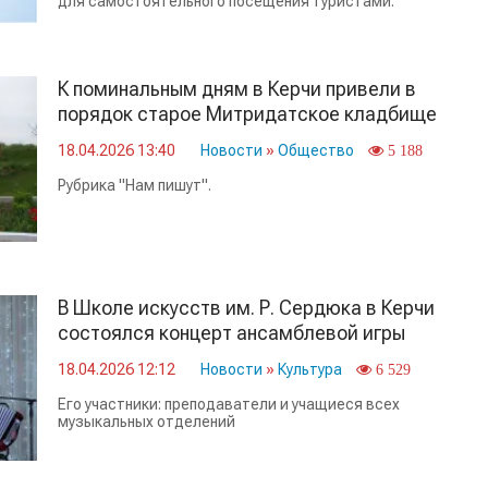
для самостоятельного посещения туристами.
К поминальным дням в Керчи привели в
порядок старое Митридатское кладбище
18.04.2026 13:40
Новости
»
Общество
5 188
Рубрика "Нам пишут".
В Школе искусств им. Р. Сердюка в Керчи
состоялся концерт ансамблевой игры
18.04.2026 12:12
Новости
»
Культура
6 529
Его участники: преподаватели и учащиеся всех
музыкальных отделений