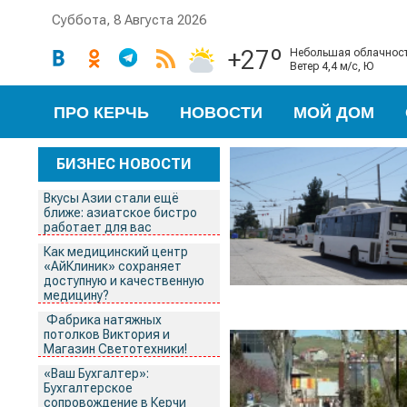
Суббота, 8 Августа 2026
+27º
небольшая облачнос
ветер 4,4 м/с, Ю
ПРО КЕРЧЬ
НОВОСТИ
МОЙ ДОМ
БИЗНЕС НОВОСТИ
Вкусы Азии стали ещё
ближе: азиатское бистро
работает для вас
Как медицинский центр
«АйКлиник» сохраняет
доступную и качественную
медицину?
Фабрика натяжных
потолков Виктория и
Магазин Светотехники!
«Ваш Бухгалтер»:
Бухгалтерское
сопровождение в Керчи