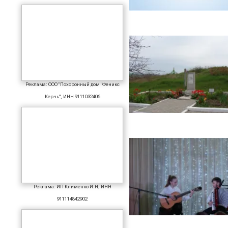
Реклама: ООО "Похоронный дом "Феникс
Керчь", ИНН 9111032406
Реклама: ИП Клименко И.Н, ИНН
911114842902