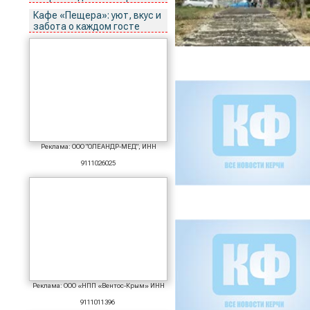
Кафе «Пещера»: уют, вкус и
забота о каждом госте
Реклама: ООО "ОЛЕАНДР-МЕД", ИНН
9111026025
Реклама: ООО «НПП «Вентос-Крым» ИНН
9111011396