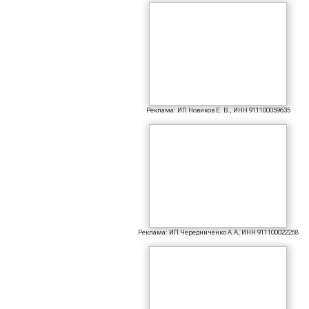
Реклама: ИП Новиков Е. В., ИНН 911100059635
Реклама: ИП Чередниченко А.А, ИНН 911100022258