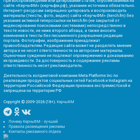
При воспроизведении или цитировании статей, опубликованных на
сайте «КерчьФМ» (керчьфм.рф), указание источника обязательно.
Интернет-ресурсам запрещено цитировать и воспроизводить
материалы (тексты, фото, видео) сайта «КерчьФМ» (kerch.fm) без
указания активной гиперссылки на kerch.fm (не закрытой от
индексирования поисковыми системами) непосредственно в
тексте новости, не ниже второго абзаца, а также вносить
изменения в тексты без письменного разрешения редакции
портала. Фотографии, изображения принадлежат
правообладателям. Редакция сайта может не разделять мнение
автора и не несет ответственности за авторские материалы.
Оценочные суждения не подлежат опровержению и доказыванию
их правдивости. За достоверность и содержание рекламы
ответственность несет рекламодатель.
Деятельность холдинговой компании Meta Platforms Inc по
реализации продуктов социальных сетей Facebook и Instagram на
территории Российской Федерации признана экстремистской и
запрещена на территории РФ
Copyright © 2009-2026 (18+).
КерчьФМ
Почему КерчьФМ - лучший
Правила размещения рекламы
Контакты рекламного отдела