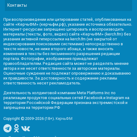
Контакты
При воспроизведении или цитировании статей, опубликованных на
сайте «КерчьФМ» (керчьфм.рф), указание источника обязательно.
Интернет-ресурсам запрещено цитировать и воспроизводить
материалы (тексты, фото, видео) сайта «КерчьФМ» (kerch.fm) без
указания активной гиперссылки на kerch.fm (не закрытой от
индексирования поисковыми системами) непосредственно в
тексте новости, не ниже второго абзаца, а также вносить
изменения в тексты без письменного разрешения редакции
портала. Фотографии, изображения принадлежат
правообладателям. Редакция сайта может не разделять мнение
автора и не несет ответственности за авторские материалы.
Оценочные суждения не подлежат опровержению и доказыванию
их правдивости. За достоверность и содержание рекламы
ответственность несет рекламодатель.
Деятельность холдинговой компании Meta Platforms Inc по
реализации продуктов социальных сетей Facebook и Instagram на
территории Российской Федерации признана экстремистской и
запрещена на территории РФ
Copyright © 2009-2026 (18+).
КерчьФМ