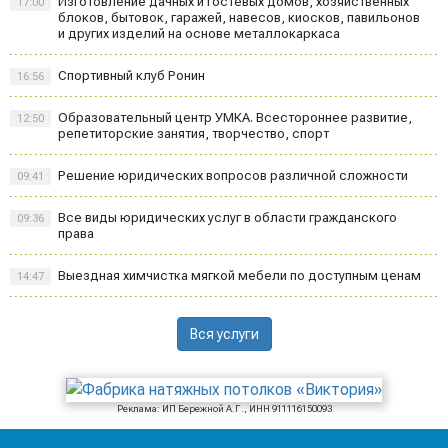
Изготовление дачных и гостевых домов, хозяйственных
17:00
блоков, бытовок, гаражей, навесов, киосков, павильонов
и других изделий на основе металлокаркаса
Спортивный клуб Ронин
16:56
Образовательный центр УМКА. Всестороннее развитие,
12:50
репетиторские занятия, творчество, спорт
Решение юридических вопросов различной сложности
09:41
Все виды юридических услуг в области гражданского
09:36
права
Выездная химчистка мягкой мебели по доступным ценам
14:47
Вся услуги
Реклама: ИП Бережной А.Г., ИНН 911116150093