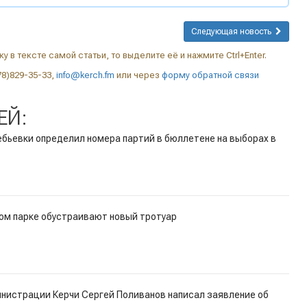
Следующая новость
у в тексте самой статьи, то выделите её и нажмите Ctrl+Enter.
78)829-35-33,
info@kerch.fm
или через
форму обратной связи
ЕЙ:
бьевки определил номера партий в бюллетене на выборах в
ом парке обустраивают новый тротуар
нистрации Керчи Сергей Поливанов написал заявление об