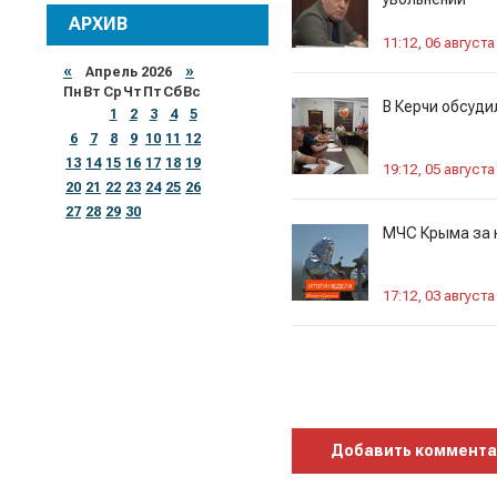
АРХИВ
11:12, 06 августа
«
Апрель 2026
»
Пн
Вт
Ср
Чт
Пт
Сб
Вс
В Керчи обсуди
1
2
3
4
5
6
7
8
9
10
11
12
13
14
15
16
17
18
19
19:12, 05 августа
20
21
22
23
24
25
26
27
28
29
30
МЧС Крыма за 
17:12, 03 августа
Добавить коммент