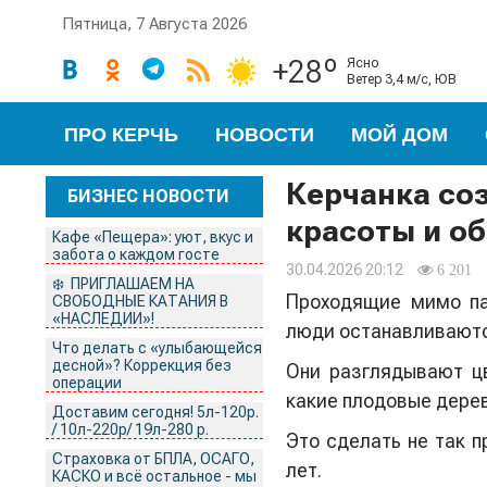
Пятница, 7 Августа 2026
+28º
ясно
ветер 3,4 м/с, ЮВ
ПРО КЕРЧЬ
НОВОСТИ
МОЙ ДОМ
Керчанка соз
БИЗНЕС НОВОСТИ
красоты и о
Кафе «Пещера»: уют, вкус и
забота о каждом госте
30.04.2026 20:12
6 201
❄️ ПРИГЛАШАЕМ НА
Проходящие мимо па
СВОБОДНЫЕ КАТАНИЯ В
«НАСЛЕДИИ»!
люди останавливаютс
Что делать с «улыбающейся
десной»? Коррекция без
Они разглядывают цв
операции
какие плодовые дерев
Доставим сегодня! 5л-120р.
/ 10л-220р/ 19л-280 р.
Это сделать не так п
Страховка от БПЛА, ОСАГО,
лет.
КАСКО и всё остальное - мы