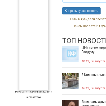
Предыдущая новость
Если вы увидели опечатк
Прием новостей: +7(9
ТОП НОВОСТ
ЦИК путем жере
Госдуму
10:12, 06 августа
В Комсомольск
16:12, 06 августа
Реклама: ИП Жалнина М.Ю., ИНН
910805756506
Замглавы адми
увольнении