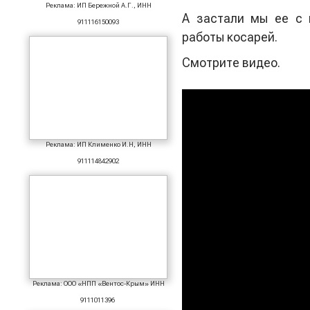
Реклама: ИП Бережной А.Г., ИНН
А застали мы ее с 
911116150093
работы косарей.
Смотрите видео.
Реклама: ИП Клименко И.Н, ИНН
911114842902
Реклама: ООО «НПП «Вентос-Крым» ИНН
9111011396