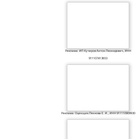
Реклама: ИП Кучеров Антон Леонидович, ИНН
911107413853
Реклама: Оценщик Ляхнова Е. И., ИНН 911110909930