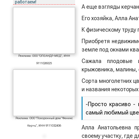
работаем!
А еще взгляды керчан
Его хозяйка, Алла Ана
К физическому труду 
Приобретя недвижимо
земле под окнами ква
Реклама: ООО "ОЛЕАНДР-МЕД", ИНН
Сажала плодовые и
9111026025
крыжовника, малины, 
Сорта многолетних цв
и названия некоторых 
-Просто красиво - 
самый любимый цвет
Реклама: ООО "Похоронный дом "Феникс
Керчь", ИНН 9111032406
Алла Анатольевна 
своему участку, где 