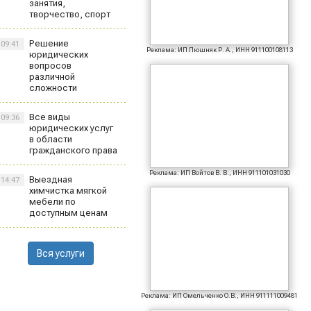
занятия,
творчество, спорт
Решение
09:41
Реклама: ИП Люшняк Р. А., ИНН 911100108113
юридических
вопросов
различной
сложности
Все виды
09:36
юридических услуг
в области
гражданского права
Реклама: ИП Войтов В. В., ИНН 911101031030
Выездная
14:47
химчистка мягкой
мебели по
доступным ценам
Вся услуги
Реклама: ИП Омельченко О.В., ИНН 911111009481