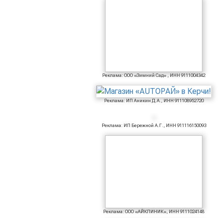
Реклама: ООО «Зимний Сад» , ИНН 9111004342
Реклама: ИП Аникин Д.А., ИНН 911108952720
Реклама: ИП Бережной А.Г., ИНН 911116150093
Реклама: ООО «АЙКЛИНИК», ИНН 9111024148