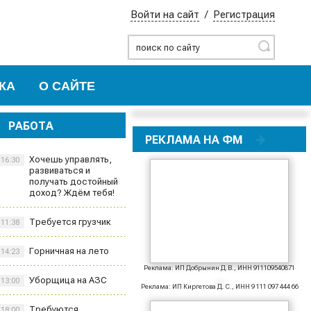
Войти на сайт
/
Регистрация
Найти
КА
О САЙТЕ
РАБОТА
РЕКЛАМА НА ФМ
Хочешь управлять,
16:30
развиваться и
получать достойный
доход? Ждём тебя!
Требуется грузчик
11:38
Горничная на лето
14:23
Реклама: ИП Добрынин Д.В., ИНН 911109540871
Уборщица на АЗС
13:00
Реклама: ИП Киргетова Д. С., ИНН 9 111 097 444 66
Требуются
18:00