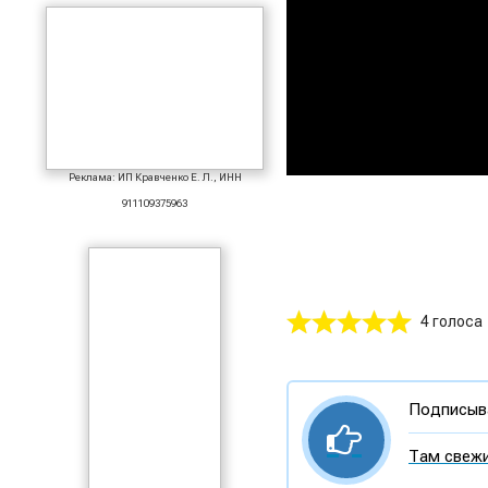
Реклама: ИП Кравченко Е. Л., ИНН
911109375963
4 голоса
Подписыва
Там свежи