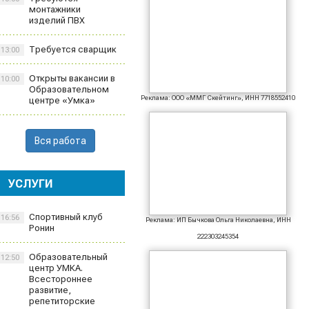
монтажники
изделий ПВХ
Требуется сварщик
13:00
Открыты вакансии в
10:00
Образовательном
Реклама: ООО «ММГ Скейтинг», ИНН 7718552410
центре «Умка»
Вся работа
УСЛУГИ
Спортивный клуб
16:56
Реклама: ИП Бычкова Ольга Николаевна, ИНН
Ронин
222303245354
Образовательный
12:50
центр УМКА.
Всестороннее
развитие,
репетиторские