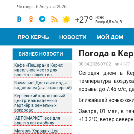
Четверг, 6 Августа 2026
+27º
ясно
ветер 6,5 м/с, В
ПРО КЕРЧЬ
НОВОСТИ
МОЙ ДОМ
Погода в Кер
БИЗНЕС НОВОСТИ
30.04.2026 07:02
4 677
Кафе «Пещера» в Керчи:
идеальное место для
Сегодня днем в Ке
вашего торжества
температура воздуха
Внимание! Доставка воды
водовозом (автоцистерной)
порывы до 7.45 м/с, д
Керченский кадастровый
Ближайшей ночью ож
центр: ваш надёжный
партнёр в земельных
вопросах
Завтра, 01 мая, в те
АВТОМАРКЕТ: всё для
+10.2°С, ветер северн
вашего автомобиля
Магазин Хороших Цен