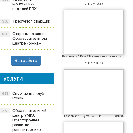
монтажники
911107413853
изделий ПВХ
Требуется сварщик
13:00
Открыты вакансии в
10:00
Образовательном
центре «Умка»
Реклама: ИП Бакай Татьяна Филипповна , ИНН
Вся работа
911101938445
УСЛУГИ
Спортивный клуб
16:56
Ронин
Образовательный
12:50
центр УМКА.
Реклама: ИП Бугаец О.П., ИНН 911111461240
Всестороннее
развитие,
репетиторские