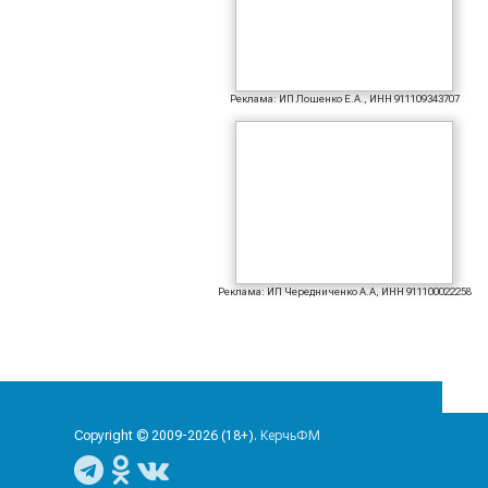
Реклама: ИП Лошенко Е.А., ИНН 911109343707
Реклама: ИП Чередниченко А.А, ИНН 911100022258
Copyright © 2009-2026 (18+).
КерчьФМ