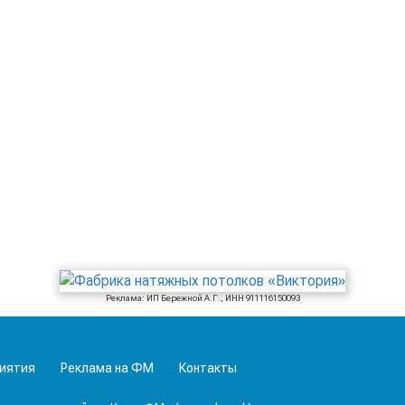
Реклама: ИП Бережной А.Г., ИНН 911116150093
иятия
Реклама на ФМ
Контакты