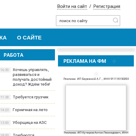
Войти на сайт
/
Регистрация
Найти
КА
О САЙТЕ
РАБОТА
РЕКЛАМА НА ФМ
Хочешь управлять,
16:30
развиваться и
получать достойный
Реклама: ИП Бережной А.Г., ИНН 911116150093
доход? Ждём тебя!
Требуется грузчик
11:38
Горничная на лето
14:23
Уборщица на АЗС
13:00
Реклама: ИП Кучеров Антон Леонидович, ИНН
Требуются
18:00