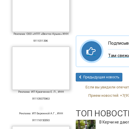
Реклама: ООО «НПП «Вентос-Крым» ИНН
9111011396
Подписыва
Там свежи
Предыдущая новость
Если вы увидели опечатк
Реклама: ИП Кравченко Е. Л., ИНН
Прием новостей: +7(9
911109375963
ТОП НОВОСТ
Реклама: ИП Бережной А.Г., ИНН
911116150093
В Керчи не да