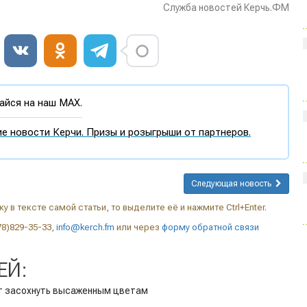
Служба новостей Керчь.ФМ
йся на наш MAX.
е новости Керчи. Призы и розыгрыши от партнеров.
Следующая новость
у в тексте самой статьи, то выделите её и нажмите Ctrl+Enter.
78)829-35-33,
info@kerch.fm
или через
форму обратной связи
ЕЙ:
ют засохнуть высаженным цветам