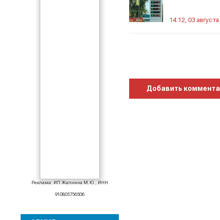
14:12, 03 августа
Добавить коммент
Реклама: ИП Жалнина М.Ю., ИНН
910805756506