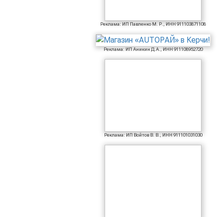
Реклама: ИП Павленко М. Р., ИНН 911103871108
Реклама: ИП Аникин Д.А., ИНН 911108952720
Реклама: ИП Войтов В. В., ИНН 911101031030