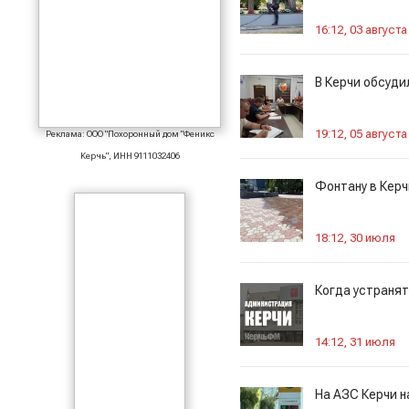
16:12, 03 августа
В Керчи обсуди
19:12, 05 августа
Реклама: ООО "Похоронный дом "Феникс
Керчь", ИНН 9111032406
Фонтану в Керч
18:12, 30 июля
Когда устранят
14:12, 31 июля
На АЗС Керчи н