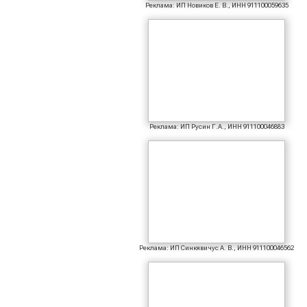
Реклама: ИП Новиков Е. В., ИНН 911100059635
Реклама: ИП Русин Г.А., ИНН 911100046883
Реклама: ИП Синкявичус А. В., ИНН 911100046562