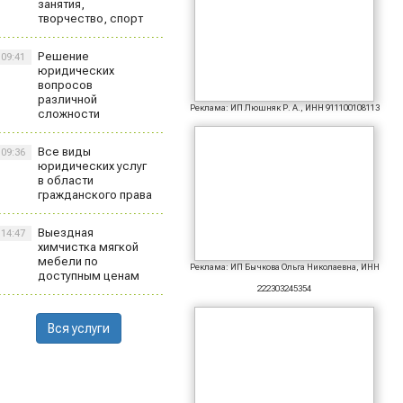
занятия,
творчество, спорт
Решение
09:41
юридических
вопросов
различной
Реклама: ИП Люшняк Р. А., ИНН 911100108113
сложности
Все виды
09:36
юридических услуг
в области
гражданского права
Выездная
14:47
химчистка мягкой
мебели по
Реклама: ИП Бычкова Ольга Николаевна, ИНН
доступным ценам
222303245354
Вся услуги