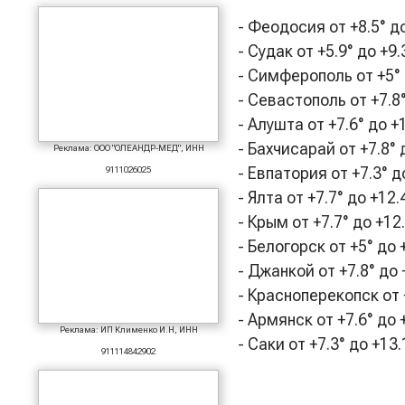
- Феодосия от +8.5° д
- Судак от +5.9° до +9
- Симферополь от +5°
- Севастополь от +7.8
- Алушта от +7.6° до +
- Бахчисарай от +7.8°
Реклама: ООО "ОЛЕАНДР-МЕД", ИНН
- Евпатория от +7.3° д
9111026025
- Ялта от +7.7° до +1
- Крым от +7.7° до +1
- Белогорск от +5° д
- Джанкой от +7.8° до
- Красноперекопск от 
- Армянск от +7.6° до 
Реклама: ИП Клименко И.Н, ИНН
- Саки от +7.3° до +13
911114842902